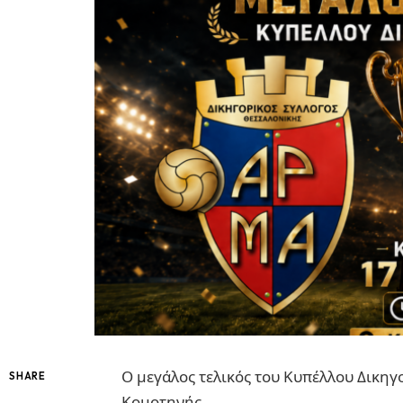
Ο μεγάλος τελικός του Κυπέλλου Δικηγ
SHARE
Κομοτηνής