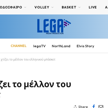
ΟΔΟΣΦΑΙΡΟ
VOLLEY
BASKET
LIVE
Α
CHANNEL
legaTV
NorthLand
Elvis Story
 χτίζει το μέλλον του ελληνικού μπάσκετ
ζει το μέλλον του
τ
Share