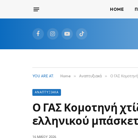
HOME
Π
Facebook
Instagram
YouTube
TikTok
YOU ARE AT:
Home
»
Αναπτυξιακά
»
Ο ΓΑΣ Κομοτηνή
ΑΝΑΠΤΥΞΙΑΚΆ
Ο ΓΑΣ Κομοτηνή χτί
ελληνικού μπάσκε
16 ΜΑΪ́ΟΥ 2026