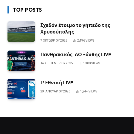
TOP POSTS
Σχεδόν έτοιμο το γήπεδο της
Χρυσούπολης
7 ΟΚΤΩΒΡΊΟΥ 2025
2,496
VIEWS
Πανθρακικός-ΑΟ Ξάνθης LIVE
14 ΣΕΠΤΕΜΒΡΊΟΥ 2025
1,300
VIEWS
Γ’ Εθνική LIVE
29 ΙΑΝΟΥΑΡΊΟΥ 2026
1,244
VIEWS