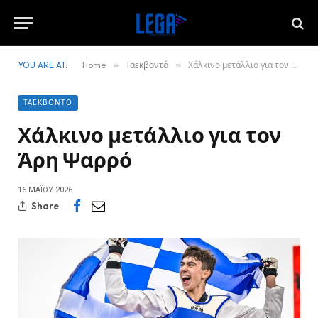
YOU ARE AT:
Home
»
Ταεκβοντό
»
Χάλκινο μετάλλιο για τον Άρη Ψαρρό
ΤΑΕΚΒΟΝΤΌ
Χάλκινο μετάλλιο για τον
Άρη Ψαρρό
16 ΜΑΪ́ΟΥ 2026
Share