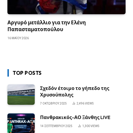
Αργυρό μετάλλιο για την Ελένη
Παπασταματοπούλου
16 ΜΑΪ́ΟΥ 2026
TOP POSTS
Σχεδόν έτοιμο το γήπεδο της
Χρυσούπολης
7 ΟΚΤΩΒΡΊΟΥ 2025
2,496
VIEWS
Πανθρακικός-ΑΟ Ξάνθης LIVE
14 ΣΕΠΤΕΜΒΡΊΟΥ 2025
1,300
VIEWS