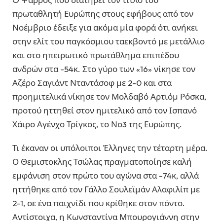
πρωταθλητή Ευρώπης στους εφήβους από τον
Νοέμβριο έδειξε για ακόμα μία φορά ότι ανήκει
στην ελίτ του παγκόσμιου ταεκβοντό με μετάλλιο
και στο ηπειρωτικό πρωτάθλημα επιπέδου
ανδρών στα -54κ. Στο γύρο των «16» νίκησε τον
Αζέρο Σαγιάντ Νταντάσοφ με 2-0 και στα
προημιτελικά νίκησε τον Μολδαβό Αρτιόμ Ρόσκα,
προτού ηττηθεί στον ημιτελικό από τον Ισπανό
Χάιρο Αγένχο Τρίγκος, το Νο3 της Ευρώπης.
Τι έκαναν οι υπόλοιποι Έλληνες την τέταρτη μέρα.
Ο Θεμιστοκλης Τσώλας πραγματοποίησε καλή
εμφάνιση στον πρώτο του αγώνα στα -74κ, αλλά
ηττήθηκε από τον Γάλλο Σουλεϊμάν Αλαφιλίπ με
2-1, σε ένα παιχνίδι που κρίθηκε στον πόντο.
Αντίστοιχα, η Κωνσταντίνα Μπουρογιάννη στην