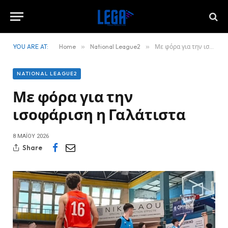
YOU ARE AT:
Home
»
National League2
»
Με φόρα για την ισοφάριση η Γαλάτιστα
NATIONAL LEAGUE2
Με φόρα για την
ισοφάριση η Γαλάτιστα
8 ΜΑΪ́ΟΥ 2026
Share