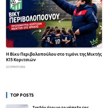
Η Βίκυ Περιβολοπούλου στο τιμόνι της Μικτής
Κ15 Κοριτσιών
22 ΙΟΥΛΊΟΥ 2026
TOP POSTS
Σχεδόν έτοιμο το γήπεδο της