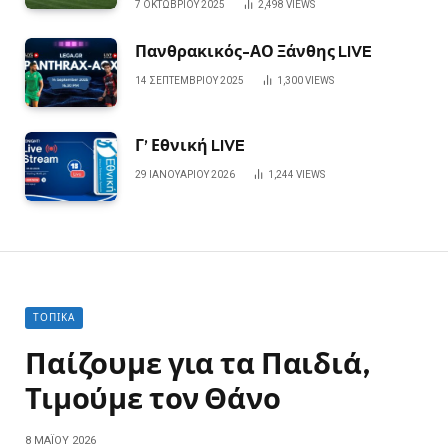
7 ΟΚΤΩΒΡΊΟΥ 2025
2,498
VIEWS
Πανθρακικός-ΑΟ Ξάνθης LIVE
14 ΣΕΠΤΕΜΒΡΊΟΥ 2025
1,300
VIEWS
Γ’ Εθνική LIVE
29 ΙΑΝΟΥΑΡΊΟΥ 2026
1,244
VIEWS
ΤΟΠΙΚΆ
Παίζουμε για τα Παιδιά,
Τιμούμε τον Θάνο
8 ΜΑΪ́ΟΥ 2026