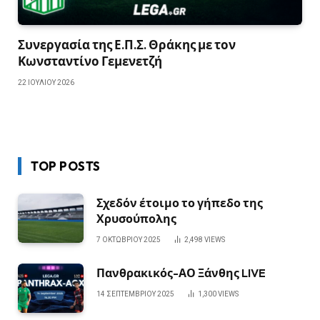
Συνεργασία της Ε.Π.Σ. Θράκης με τον
Κωνσταντίνο Γεμενετζή
22 ΙΟΥΛΊΟΥ 2026
TOP POSTS
Σχεδόν έτοιμο το γήπεδο της
Χρυσούπολης
7 ΟΚΤΩΒΡΊΟΥ 2025
2,498
VIEWS
Πανθρακικός-ΑΟ Ξάνθης LIVE
14 ΣΕΠΤΕΜΒΡΊΟΥ 2025
1,300
VIEWS