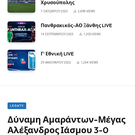
Χρυσούπολης
7 ΟΚΤΩΒΡΊΟΥ 2025
2,498
VIEWS
Πανθρακικός-ΑΟ Ξάνθης LIVE
14 ΣΕΠΤΕΜΒΡΊΟΥ 2025
1,300
VIEWS
Γ’ Εθνική LIVE
29 ΙΑΝΟΥΑΡΊΟΥ 2026
1,244
VIEWS
LEGATV
Δύναμη Αμαράντων-Μέγας
Αλέξανδρος Ιάσμου 3-0