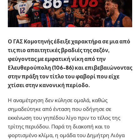
Ο ΓΑΣ Κομοτηνής έδειξε χαρακτήρα σε μια από
τις πιο απαιτητικές βραδιές της σεζόν,
φεύγοντας με εμφατική νίκη από την
Ελευθερούπολη (106-86) και επιβεβαιώνοντας
στην πράξη τον τίτλο του φαβορί που είχε
χτίσει στην κανονική περίοδο.
Η αναμέτρηση δεν κύλησε ομαλά, καθώς
σημαδεύτηκε από ένταση που οδήγησε σε
εκκένωση του γηπέδου λίγο πριν το τέλος της
τρίτης περιόδου. Παρά τη διακοπή και το
φορτισμένο κλίμα, η ομάδα του Δημήτρη Λιόγα