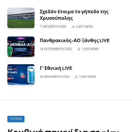
Σχεδόν έτοιμο το γήπεδο της
Χρυσούπολης
7 ΟΚΤΩΒΡΊΟΥ 2025
2,497
VIEWS
Πανθρακικός-ΑΟ Ξάνθης LIVE
14 ΣΕΠΤΕΜΒΡΊΟΥ 2025
1,300
VIEWS
Γ’ Εθνική LIVE
29 ΙΑΝΟΥΑΡΊΟΥ 2026
1,244
VIEWS
ΤΟΠΙΚΆ