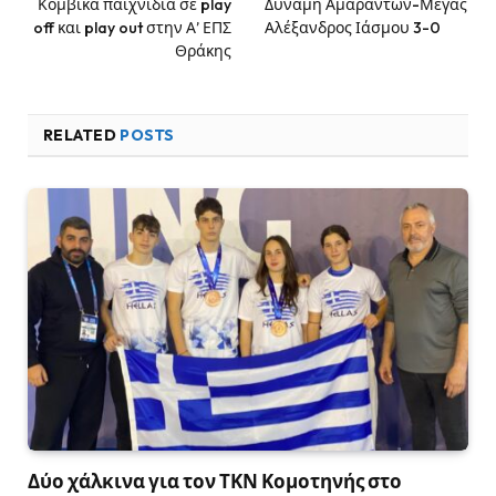
Κομβικά παιχνίδια σε play
Δύναμη Αμαράντων-Μέγας
off και play out στην Α’ ΕΠΣ
Αλέξανδρος Ιάσμου 3-0
Θράκης
RELATED
POSTS
Δύο χάλκινα για τον ΤΚΝ Κομοτηνής στο