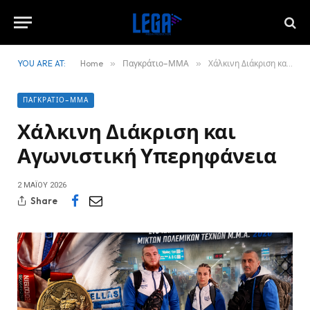
YOU ARE AT:
Home
»
Παγκράτιο–ΜΜΑ
»
Χάλκινη Διάκριση και Αγωνιστική Υπερηφάνεια
ΠΑΓΚΡΆΤΙΟ–ΜΜΑ
Χάλκινη Διάκριση και
Αγωνιστική Υπερηφάνεια
2 ΜΑΪ́ΟΥ 2026
Share