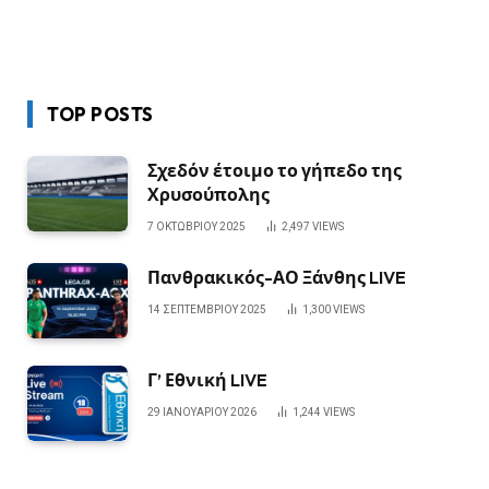
TOP POSTS
Σχεδόν έτοιμο το γήπεδο της
Χρυσούπολης
7 ΟΚΤΩΒΡΊΟΥ 2025
2,497
VIEWS
Πανθρακικός-ΑΟ Ξάνθης LIVE
14 ΣΕΠΤΕΜΒΡΊΟΥ 2025
1,300
VIEWS
Γ’ Εθνική LIVE
29 ΙΑΝΟΥΑΡΊΟΥ 2026
1,244
VIEWS