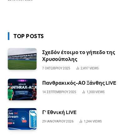
TOP POSTS
Σχεδόν έτοιμο το γήπεδο της
Χρυσούπολης
7 ΟΚΤΩΒΡΊΟΥ 2025
2,497
VIEWS
Πανθρακικός-ΑΟ Ξάνθης LIVE
14 ΣΕΠΤΕΜΒΡΊΟΥ 2025
1,300
VIEWS
Γ’ Εθνική LIVE
29 ΙΑΝΟΥΑΡΊΟΥ 2026
1,244
VIEWS