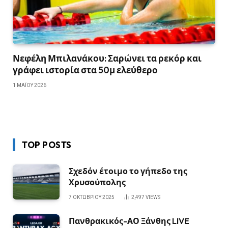
Νεφέλη Μπιλανάκου: Σαρώνει τα ρεκόρ και
γράφει ιστορία στα 50μ ελεύθερο
1 ΜΑΪ́ΟΥ 2026
TOP POSTS
Σχεδόν έτοιμο το γήπεδο της
Χρυσούπολης
7 ΟΚΤΩΒΡΊΟΥ 2025
2,497
VIEWS
Πανθρακικός-ΑΟ Ξάνθης LIVE