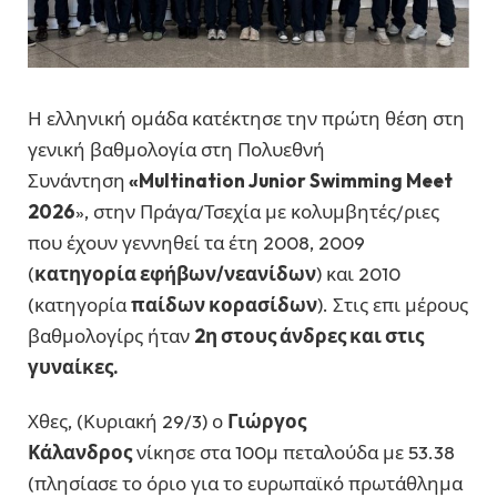
Η ελληνική ομάδα κατέκτησε την πρώτη θέση στη
γενική βαθμολογία στη Πολυεθνή
Συνάντηση
«Multination Junior Swimming Meet
2026
», στην Πράγα/Τσεχία με κολυμβητές/ριες
που έχουν γεννηθεί τα έτη 2008, 2009
(
κατηγορία εφήβων/νεανίδων
) και 2010
(κατηγορία
παίδων κορασίδων
). Στις επι μέρους
βαθμολογίρς ήταν
2η στους άνδρες και στις
γυναίκες.
Χθες, (Κυριακή 29/3) ο
Γιώργος
Κάλανδρος
νίκησε στα 100μ πεταλούδα με 53.38
(πλησίασε το όριο για το ευρωπαϊκό πρωτάθλημα