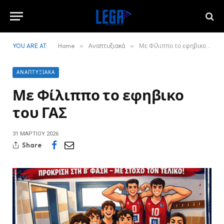
YOU ARE AT:
Home
»
Αναπτυξιακά
»
Με Φίλιππο το εφηβικο του ΓΑΣ
ΑΝΑΠΤΥΞΙΑΚΆ
Με Φίλιππο το εφηβικο
του ΓΑΣ
31 ΜΑΡΤΊΟΥ 2026
Share