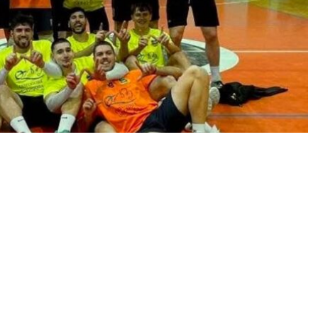
ια άλλη μια φορά τα έδωσε όλα εκτός έδρας και
 πλάτη στον τοίχο απέναντι στον
Μακεδονικό
, πήρε
ας το τάι μπρέικ με 16-18.
Η ομάδα της Κομοτηνής βρέθηκε πίσω στα σετ, όμως
 με ένα συγκλονιστικό 28-30. Μέσα σε έντονη
επεισοδιακές στιγμές, ο προπονητής Ηλίας
ε το τάι μπρέικ από την εξέδρα.