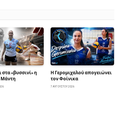
ι στα «βυσσινί» η
Η Γερομιχαλού απογειώνει
 Μάντη
τον Φοίνικα
026
7 ΑΥΓΟΎΣΤΟΥ 2026