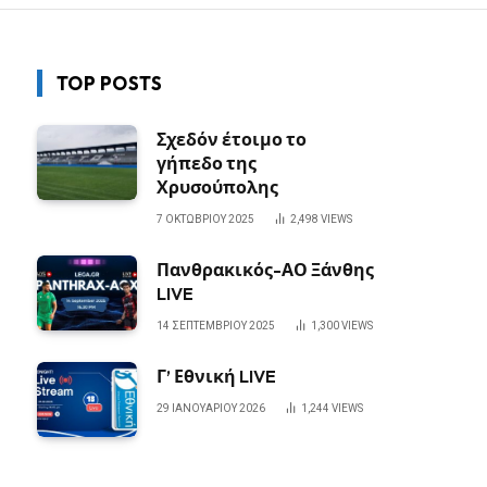
TOP POSTS
Σχεδόν έτοιμο το
γήπεδο της
Χρυσούπολης
7 ΟΚΤΩΒΡΊΟΥ 2025
2,498
VIEWS
Πανθρακικός-ΑΟ Ξάνθης
LIVE
14 ΣΕΠΤΕΜΒΡΊΟΥ 2025
1,300
VIEWS
Γ’ Εθνική LIVE
29 ΙΑΝΟΥΑΡΊΟΥ 2026
1,244
VIEWS