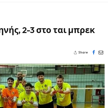
νής, 2-3 στο ται μπρεκ
Share