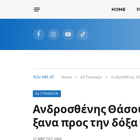
HOME
Π
Facebook
Instagram
YouTube
TikTok
YOU ARE AT:
Home
»
Α2 Γυναικών
»
Ανδροσθένης Θάσ
Α2 ΓΥΝΑΙΚΏΝ
Ανδροσθένης Θάσου:
ξανα προς την δόξα
21 ΜΑΡΤΊΟΥ 2026