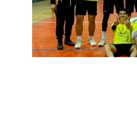
Το είπαμε… και έγινε. Η
ΑΕ Κομοτηνής
γ
δικαιώθηκε. Σε ένα ματς-φωτιά, με την
μια τεράστια νίκη με 2-3 σετ, κατακτώντ
Το παιχνίδι ήταν πραγματικό θρίλερ. 
έδειξε χαρακτήρα και ισοφάρισε σε 2-2
ατμόσφαιρα και με το ματς να έχει και 
Κρεούζης αποβλήθηκε και παρακολούθησ