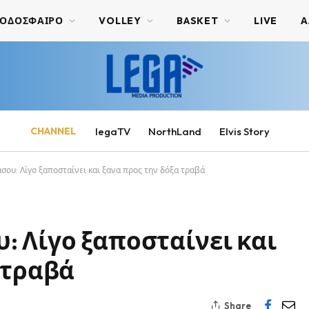
ΟΔΟΣΦΑΙΡΟ
VOLLEY
BASKET
LIVE
Α
CHANNEL
legaTV
NorthLand
Elvis Story
ου: Λίγο ξαποσταίνει και ξανα προς την δόξα τραβά
 Λίγο ξαποσταίνει και
 τραβά
Share