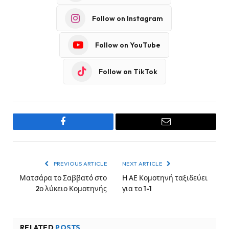
Follow on Instagram
Follow on YouTube
Follow on TikTok
Facebook
Email
PREVIOUS ARTICLE
NEXT ARTICLE
Ματσάρα το Σαββατό στο
Η ΑΕ Κομοτηνή ταξιδεύει
2ο λύκειο Κομοτηνής
για το 1-1
RELATED
POSTS