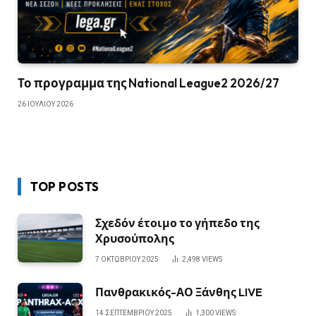
Το προγραμμα της National League2 2026/27
26 ΙΟΥΛΊΟΥ 2026
TOP POSTS
Σχεδόν έτοιμο το γήπεδο της
Χρυσούπολης
7 ΟΚΤΩΒΡΊΟΥ 2025
2,498
VIEWS
Πανθρακικός-ΑΟ Ξάνθης LIVE
14 ΣΕΠΤΕΜΒΡΊΟΥ 2025
1,300
VIEWS