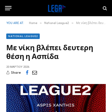
YOU ARE AT:
Home
»
National League2
»
Με νίκη βλέπει δευτερη θέση η Ασπίδα
NATIONAL LEAGUE2
Με νίκη βλέπει δευτερη
θέση η Ασπίδα
20 ΜΑΡΤΊΟΥ 2026
Share