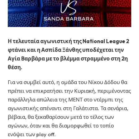
Η τελευταία αγωνιστική της National League 2
φτάνει και η
Ασπίδα Ξάνθης
υποδέχεται την
Αγία Βαρβάρα
με το βλέμμα στραμμένο στη 2η
θέση.
Για να συμβεί αυτό, η ομάδα του Νίκου Δόδου θα
πρέπει να επικρατήσει την Κυριακή, περιμένοντας
παράλληλα απώλεια της ΜΕΝΤ στο ντέρμπι της
αγωνιστικής απέναντι στη Γαλάτιστα. Τα σενάρια,
βέβαια, θα ξεκαθαρίσουν μετά το τέλος των
αγώνων, όταν και θα διαμορφωθεί το τοπίο
ενόψει των play off.