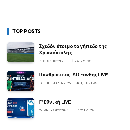
TOP POSTS
Σχεδόν έτοιμο το γήπεδο της
Χρυσούπολης
7 ΟΚΤΩΒΡΊΟΥ 2025
2,497
VIEWS
Πανθρακικός-ΑΟ Ξάνθης LIVE
14 ΣΕΠΤΕΜΒΡΊΟΥ 2025
1,300
VIEWS
Γ’ Εθνική LIVE
29 ΙΑΝΟΥΑΡΊΟΥ 2026
1,244
VIEWS