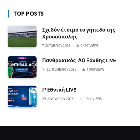
TOP POSTS
Σχεδόν έτοιμο το γήπεδο της
Χρυσούπολης
7 ΟΚΤΩΒΡΊΟΥ 2025
2,497
VIEWS
Πανθρακικός-ΑΟ Ξάνθης LIVE
14 ΣΕΠΤΕΜΒΡΊΟΥ 2025
1,300
VIEWS
Γ’ Εθνική LIVE
29 ΙΑΝΟΥΑΡΊΟΥ 2026
1,244
VIEWS