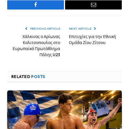
Facebook
Email
PREVIOUS ARTICLE
NEXT ARTICLE
Χάλκινος ο Αρίωνας
Επιτυχίες για την Εθνική
Κολιτσοπουλος στο
Ομάδα Ζίου Ζίτσου
Ευρωπαϊκό Πρωτάθλημα
Πάλης U23
RELATED
POSTS