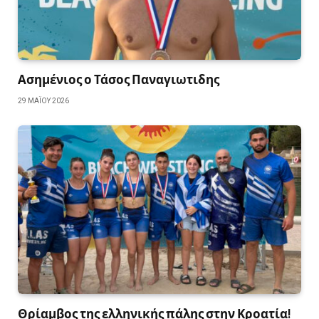
Ασημένιος ο Τάσος Παναγιωτιδης
29 ΜΑΪ́ΟΥ 2026
Θρίαμβος της ελληνικής πάλης στην Κροατία!