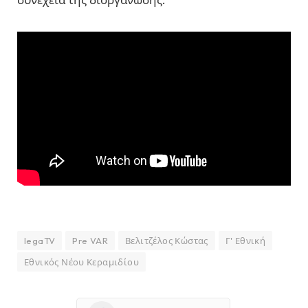
legaTV
Pre VAR
Βελιτζέλος Κώστας
Γ' Εθνική
Εθνικός Νέου Κεραμιδίου