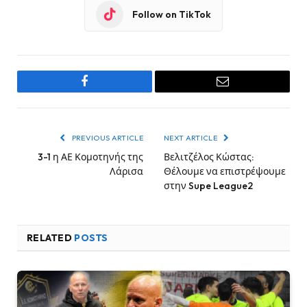
Follow on TikTok
Facebook
Email
PREVIOUS ARTICLE
NEXT ARTICLE
3-1 η ΑΕ Κομοτηνής της
Βελιτζέλος Κώστας:
Λάρισα
Θέλουμε να επιστρέψουμε
στην Supe League2
RELATED
POSTS