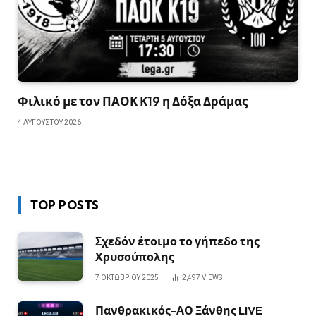
Φιλικό με τον ΠΑΟΚ Κ19 η Δόξα Δράμας
4 ΑΥΓΟΎΣΤΟΥ 2026
TOP POSTS
Σχεδόν έτοιμο το γήπεδο της
Χρυσούπολης
7 ΟΚΤΩΒΡΊΟΥ 2025
2,497
VIEWS
Πανθρακικός-ΑΟ Ξάνθης LIVE