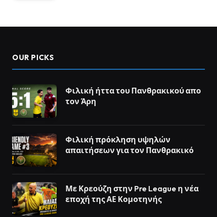
OUR PICKS
Φιλική ήττα του Πανθρακικού απο
τον Άρη
Φιλική πρόκληση υψηλών
απαιτήσεων για τον Πανθρακικό
Με Κρεούζη στην Pre League η νέα
εποχή της ΑΕ Κομοτηνής