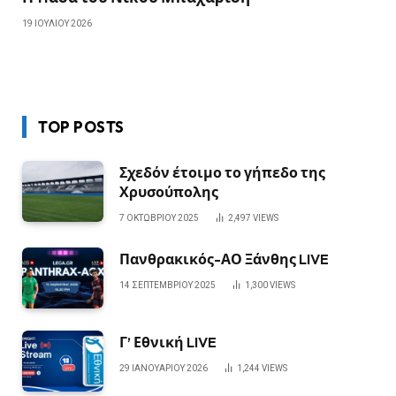
19 ΙΟΥΛΊΟΥ 2026
TOP POSTS
Σχεδόν έτοιμο το γήπεδο της
Χρυσούπολης
7 ΟΚΤΩΒΡΊΟΥ 2025
2,497
VIEWS
Πανθρακικός-ΑΟ Ξάνθης LIVE
14 ΣΕΠΤΕΜΒΡΊΟΥ 2025
1,300
VIEWS
Γ’ Εθνική LIVE
29 ΙΑΝΟΥΑΡΊΟΥ 2026
1,244
VIEWS