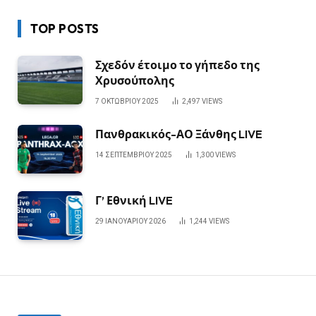
TOP POSTS
Σχεδόν έτοιμο το γήπεδο της
Χρυσούπολης
7 ΟΚΤΩΒΡΊΟΥ 2025
2,497
VIEWS
Πανθρακικός-ΑΟ Ξάνθης LIVE
14 ΣΕΠΤΕΜΒΡΊΟΥ 2025
1,300
VIEWS
Γ’ Εθνική LIVE
29 ΙΑΝΟΥΑΡΊΟΥ 2026
1,244
VIEWS