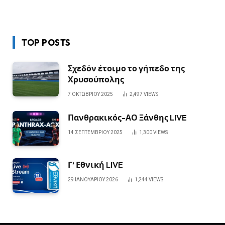
TOP POSTS
Σχεδόν έτοιμο το γήπεδο της
Χρυσούπολης
7 ΟΚΤΩΒΡΊΟΥ 2025
2,497
VIEWS
Πανθρακικός-ΑΟ Ξάνθης LIVE
14 ΣΕΠΤΕΜΒΡΊΟΥ 2025
1,300
VIEWS
Γ’ Εθνική LIVE
29 ΙΑΝΟΥΑΡΊΟΥ 2026
1,244
VIEWS