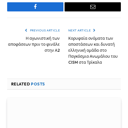
Facebook
Email
PREVIOUS ARTICLE
NEXT ARTICLE
Η αγωνιστική των
Κορυφαία ονόματα των
αποφάσεων πριν το φινάλε
αποστάσεων και δυνατή
στην Α2
ελληνική ομάδα στο
Παγκόσμιο Ανωμάλου του
CISM στα Τρίκαλα
RELATED
POSTS