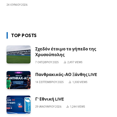
24 ΙΟΥΝΊΟΥ 2026
TOP POSTS
Σχεδόν έτοιμο το γήπεδο της
Χρυσούπολης
7 ΟΚΤΩΒΡΊΟΥ 2025
2,497
VIEWS
Πανθρακικός-ΑΟ Ξάνθης LIVE
14 ΣΕΠΤΕΜΒΡΊΟΥ 2025
1,300
VIEWS
Γ’ Εθνική LIVE
29 ΙΑΝΟΥΑΡΊΟΥ 2026
1,244
VIEWS