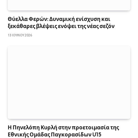
Θύελλα Φερών: Δυναμική ενίσχυση και
ξεκάθαρες βλέψεις ενόψει της νέας σεζόν
13 ΙΟΥΛΊΟΥ 2026
Η Πηνελόπη Κυρλή στην προετοιμασία της
Εθνικής Ομάδας Παγκορασίδων U15