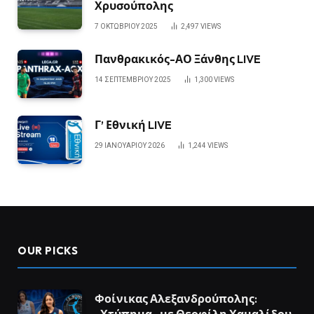
Χρυσούπολης
7 ΟΚΤΩΒΡΊΟΥ 2025
2,497
VIEWS
Πανθρακικός-ΑΟ Ξάνθης LIVE
14 ΣΕΠΤΕΜΒΡΊΟΥ 2025
1,300
VIEWS
Γ’ Εθνική LIVE
29 ΙΑΝΟΥΑΡΊΟΥ 2026
1,244
VIEWS
OUR PICKS
Φοίνικας Αλεξανδρούπολης:
«Χτύπημα» με Θεοφίλη Χαμαλίδου