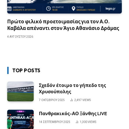
Πρώτο φιλικό προετοιμασίας για τον Α.Ο.
Καβάλα απέναντι στον Άγιο Αθανάσιο Δράμας
4 ΑΥΓΟΎΣΤΟΥ 2026
TOP POSTS
Σχεδόν έτοιμο το γήπεδο της
Χρυσούπολης
7 ΟΚΤΩΒΡΊΟΥ 2025
2,497
VIEWS
Πανθρακικός-ΑΟ Ξάνθης LIVE
14 ΣΕΠΤΕΜΒΡΊΟΥ 2025
1,300
VIEWS