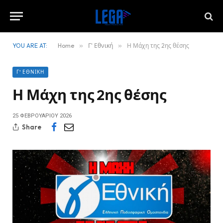
YOU ARE AT:
Home
»
Γ' Εθνική
»
Η Μάχη της 2ης θέσης
Γ' ΕΘΝΙΚΉ
Η Μάχη της 2ης θέσης
25 ΦΕΒΡΟΥΑΡΊΟΥ 2026
Share