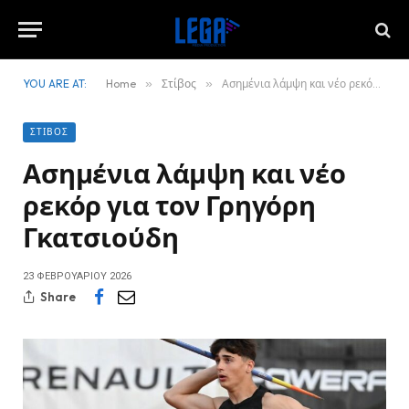
YOU ARE AT:
Home
»
Στίβος
»
Ασημένια λάμψη και νέο ρεκόρ για τον Γρηγόρη Γκατσιούδη
ΣΤΊΒΟΣ
Ασημένια λάμψη και νέο
ρεκόρ για τον Γρηγόρη
Γκατσιούδη
23 ΦΕΒΡΟΥΑΡΊΟΥ 2026
Share