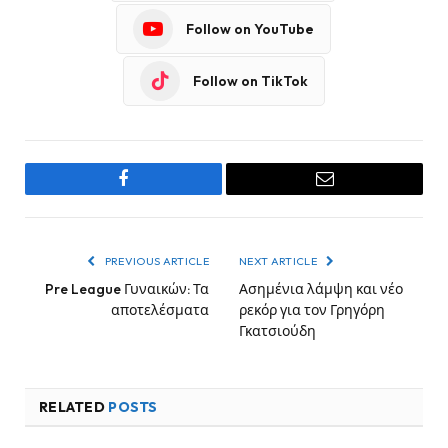
Follow on YouTube
Follow on TikTok
Facebook
Email
PREVIOUS ARTICLE
NEXT ARTICLE
Pre League Γυναικών: Τα
Ασημένια λάμψη και νέο
αποτελέσματα
ρεκόρ για τον Γρηγόρη
Γκατσιούδη
RELATED
POSTS