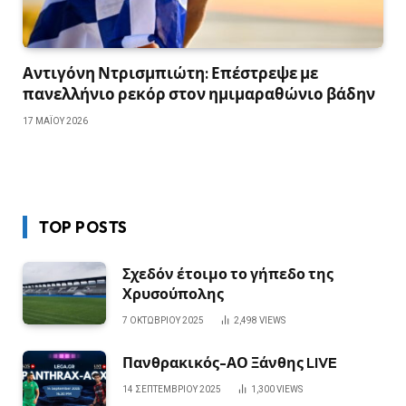
Αντιγόνη Ντρισμπιώτη: Επέστρεψε με
πανελλήνιο ρεκόρ στον ημιμαραθώνιο βάδην
17 ΜΑΪ́ΟΥ 2026
TOP POSTS
Σχεδόν έτοιμο το γήπεδο της
Χρυσούπολης
7 ΟΚΤΩΒΡΊΟΥ 2025
2,498
VIEWS
Πανθρακικός-ΑΟ Ξάνθης LIVE
14 ΣΕΠΤΕΜΒΡΊΟΥ 2025
1,300
VIEWS