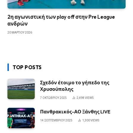
2η αγωνιστική των play off στην Pre League
ανδρών
20 ΜΑΡΤΊΟΥ 2026
TOP POSTS
Σχεδόν έτοιμο το γήπεδο της
Χρυσούπολης
7 ΟΚΤΩΒΡΊΟΥ 2025
2,498
VIEWS
Πανθρακικός-ΑΟ Ξάνθης LIVE
14 ΣΕΠΤΕΜΒΡΊΟΥ 2025
1,300
VIEWS