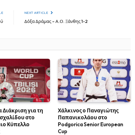
LE
NEXT ARTICLE
ού
Δόξα Δράμας – Α.Ο. Ξάνθης 1-2
 Διάκριση για τη
Χάλκινος ο Παναγιώτης
σχαλίδου στο
Παπανικολάου στο
ιο Κύπελλο
Podgorica Senior European
ς
Cup