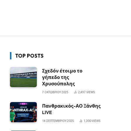
TOP POSTS
Σχεδόν έτοιμο το
γήπεδο της
Χρυσούπολης
7 ΟΚΤΩΒΡΊΟΥ 2025
2,497
VIEWS
Πανθρακικός-ΑΟ Ξάνθης
LIVE
14 ΣΕΠΤΕΜΒΡΊΟΥ 2025
1,300
VIEWS