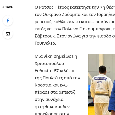
Ο Ρότσος Πέτρος κατέκτησε την 7η θέσ
SHARE
τον Ουκρανό Ζούρμπα και τον Ισραηλιν
ρεπεσάζ, καθώς δεν τα κατάφερε κόντρα
εκτός και τον Πολωνό Γιακουμπόφσκι, 
Σάβτσουκ. Στον αγώνα για την είσοδο σ
Γουινκλερ.
Μια νίκη σημείωσε η
Χριστοπούλου
Ευδοκία -57 κιλά επι
της Πουλτζιτς από την
Κροατία και ενώ
πέρασε στα ρεπεσάζ
στην συνέχεια
ηττήθηκε και δεν
προχώρησε στην