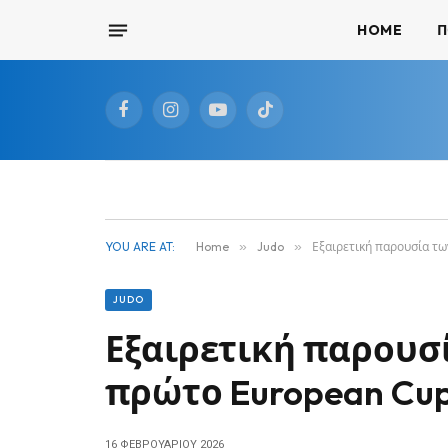
HOME
Π
Facebook
Instagram
YouTube
TikTok
YOU ARE AT:
Home
»
Judo
»
Εξαιρετική παρουσία τω
JUDO
Εξαιρετική παρουσ
πρώτο European Cup 
16 ΦΕΒΡΟΥΑΡΊΟΥ 2026