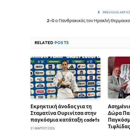
PREVIOUS ARTIC
2-0 ο Πανθρακικός τον Ηρακλή Θερμαικ
RELATED
POSTS
Εκρηκτική άνοδος για τη
Ασημένια
Σταματίνα Ουρινίτσα στην
Δώρα Πα
παγκόσμια κατάταξη cadets
Παγκόσμ
Τιφλίδα
31 ΜΑΡΤΊΟΥ 2026