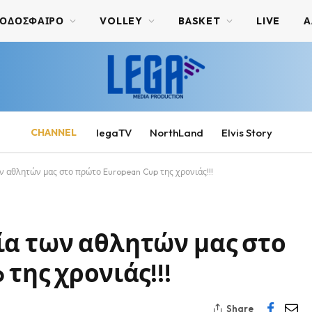
ΟΔΟΣΦΑΙΡΟ
VOLLEY
BASKET
LIVE
Α
CHANNEL
legaTV
NorthLand
Elvis Story
ν αθλητών μας στο πρώτο European Cup της χρονιάς!!!
ία των αθλητών μας στο
της χρονιάς!!!
Share