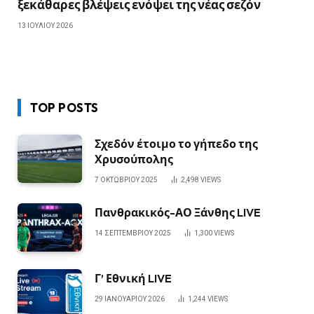
ξεκάθαρες βλέψεις ενόψει της νέας σεζόν
13 ΙΟΥΛΊΟΥ 2026
TOP POSTS
Σχεδόν έτοιμο το γήπεδο της
Χρυσούπολης
7 ΟΚΤΩΒΡΊΟΥ 2025
2,498
VIEWS
Πανθρακικός-ΑΟ Ξάνθης LIVE
14 ΣΕΠΤΕΜΒΡΊΟΥ 2025
1,300
VIEWS
Γ’ Εθνική LIVE
29 ΙΑΝΟΥΑΡΊΟΥ 2026
1,244
VIEWS