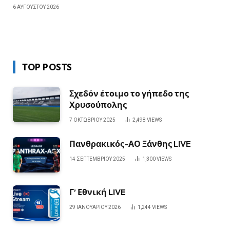
6 ΑΥΓΟΎΣΤΟΥ 2026
TOP POSTS
Σχεδόν έτοιμο το γήπεδο της
Χρυσούπολης
7 ΟΚΤΩΒΡΊΟΥ 2025
2,498
VIEWS
Πανθρακικός-ΑΟ Ξάνθης LIVE
14 ΣΕΠΤΕΜΒΡΊΟΥ 2025
1,300
VIEWS
Γ’ Εθνική LIVE
29 ΙΑΝΟΥΑΡΊΟΥ 2026
1,244
VIEWS