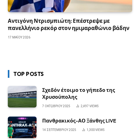
Αντιγόνη Ντρισμπιώτη: Επέστρεψε με
πανελλήνιο ρεκόρ στον ημιμαραθώνιο βάδην
17 ΜΑΪ́ΟΥ 2026
TOP POSTS
Σχεδόν έτοιμο το γήπεδο της
Χρυσούπολης
7 ΟΚΤΩΒΡΊΟΥ 2025
2,497
VIEWS
Πανθρακικός-ΑΟ Ξάνθης LIVE
14 ΣΕΠΤΕΜΒΡΊΟΥ 2025
1,300
VIEWS