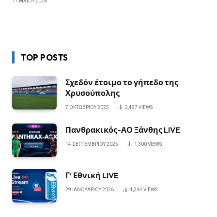
17 ΜΑΪ́ΟΥ 2026
TOP POSTS
Σχεδόν έτοιμο το γήπεδο της
Χρυσούπολης
7 ΟΚΤΩΒΡΊΟΥ 2025
2,497
VIEWS
Πανθρακικός-ΑΟ Ξάνθης LIVE
14 ΣΕΠΤΕΜΒΡΊΟΥ 2025
1,300
VIEWS
Γ’ Εθνική LIVE
29 ΙΑΝΟΥΑΡΊΟΥ 2026
1,244
VIEWS