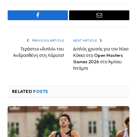
Facebook
Email
PREVIOUS ARTICLE
NEXT ARTICLE
Τεράστιο «διπλό» του
Διπλός χρυσός για τον Νίκο
Ανδροσθένη στη Λάρισα!
Κόκκο στο Open Masters
Games 2026 στο Άμπου
Ντάμπι
RELATED
POSTS