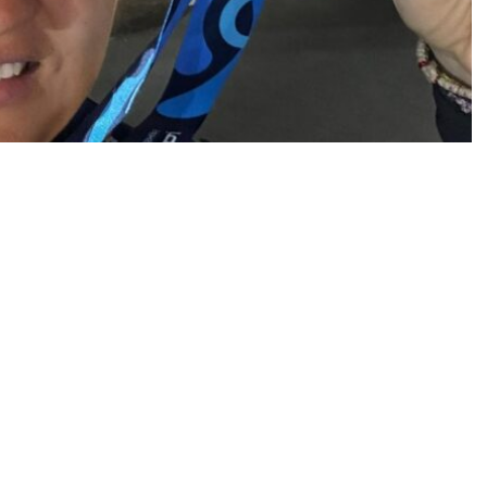
ή αρχή στην αγωνιστική χρονιά 2026
,
πτοντας δύο Πανελλήνια ρεκόρ σε διεθνή
μιου Grand Prix παρα-στίβου που διεξάγεται στο
on
από τις 10 έως τις 13 Φεβρουαρίου.
όρ στον ακοντισμό
ο ακόντιο
στην κατηγορία της, πραγματοποιώντας
λλήνιο ρεκόρ
— σημειώνοντας την καλύτερη
ς τώρα για τη σεζόν.