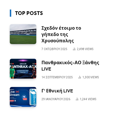
TOP POSTS
Σχεδόν έτοιμο το
γήπεδο της
Χρυσούπολης
7 ΟΚΤΩΒΡΊΟΥ 2025
2,498
VIEWS
Πανθρακικός-ΑΟ Ξάνθης
LIVE
14 ΣΕΠΤΕΜΒΡΊΟΥ 2025
1,300
VIEWS
Γ’ Εθνική LIVE
29 ΙΑΝΟΥΑΡΊΟΥ 2026
1,244
VIEWS