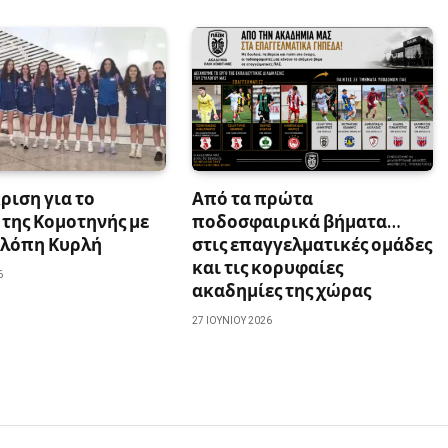
ριση για το
Από τα πρώτα
της Κομοτηνής με
ποδοσφαιρικά βήματα…
ελόπη Κυρλή
στις επαγγελματικές ομάδες
και τις κορυφαίες
6
ακαδημίες της χώρας
27 ΙΟΥΝΊΟΥ 2026