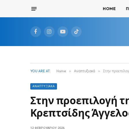
HOME
Π
Facebook
Instagram
YouTube
TikTok
YOU ARE AT:
Home
»
Αναπτυξιακά
»
Στην προεπιλογ
ΑΝΑΠΤΥΞΙΑΚΆ
Στην προεπιλογή τη
Κρεπτσίδης Άγγελο
12 ΦΕΒΡΟΥΑΡΊΟΥ 2026