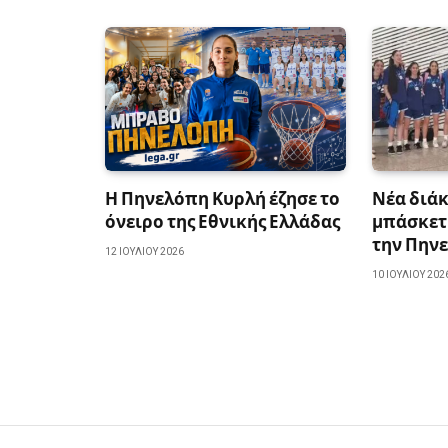
Η Πηνελόπη Κυρλή έζησε το
Νέα διάκ
όνειρο της Εθνικής Ελλάδας
μπάσκετ 
την Πην
12 ΙΟΥΛΊΟΥ 2026
10 ΙΟΥΛΊΟΥ 202