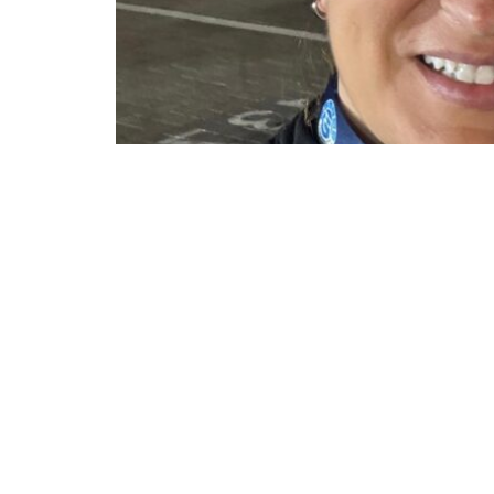
Η Τάνια Κεραμύδα έκανε μια
εξαιρετικ
κατακτώντας δύο μετάλλια και
καταρρί
διοργάνωση
, στο πλαίσιο του παγκόσ
Dubai Club for People of Determinati
Χρυσό μετάλλιο & Πανελλήνιο ρεκ
Η Τάνια κατέκτησε την
1η θέση στ
επίδοση που αποτελεί νέο Πανε
επίδοση από Ελληνίδα αθλήτρια έω