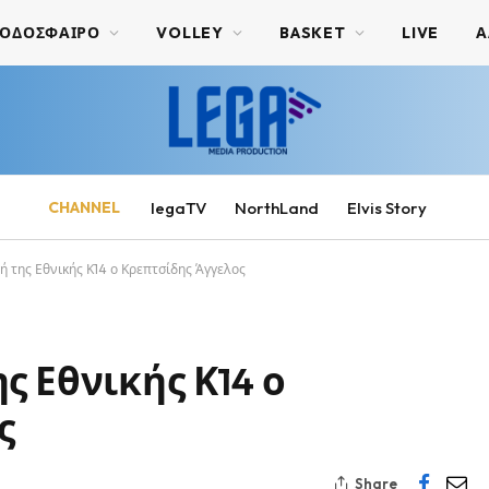
ΟΔΟΣΦΑΙΡΟ
VOLLEY
BASKET
LIVE
Α
CHANNEL
legaTV
NorthLand
Elvis Story
ή της Εθνικής Κ14 ο Κρεπτσίδης Άγγελος
ς Εθνικής Κ14 ο
ς
Share