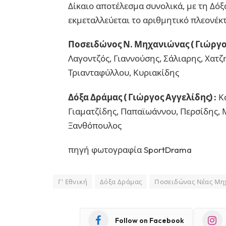
Δίκαιο αποτέλεσμα συνολικά, με τη Δό
εκμεταλλεύεται το αριθμητικό πλεονέ
Ποσειδώνος Ν. Μηχανιώνας ( Γιώργο
Λαγοντζός, Γιαννούσης, Σάλιαρης, Χατζ
Τριανταφύλλου, Κυριακίδης
Δόξα Δράμας ( Γιώργος Αγγελίδης) :
Κα
Γιαματζίδης, Παπαϊωάννου, Περσίδης, 
Ξανθόπουλος
πηγή φωτογραφία SportDrama
Γ' Εθνική
Δόξα Δράμας
Ποσειδώνας Νέας Μη
Follow on Facebook