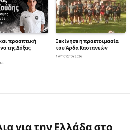
 και προοπτική
Ξεκίνησε η προετοιμασία
να της Δόξας
του Άρδα Καστανεών
4 ΑΥΓΟΎΣΤΟΥ 2026
026
ια για την Ελλάδα στο