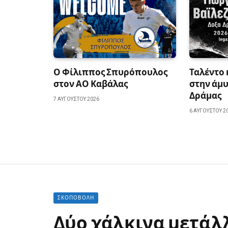
Ο Φίλιππος Σπυρόπουλος
Ταλέντο
στον ΑΟ Καβάλας
στην άμυ
Δράμας
7 ΑΥΓΟΎΣΤΟΥ 2026
6 ΑΥΓΟΎΣΤΟΥ 2
ΣΚΟΠΟΒΟΛΉ
Δύο χάλκινα μετάλλ