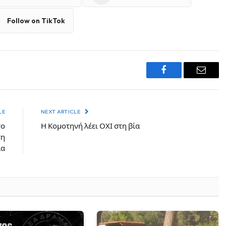
Follow on TikTok
Facebook
Email
LE
NEXT ARTICLE
το
Η Κομοτηνή λέει ΟΧΙ στη βία
τη
ία