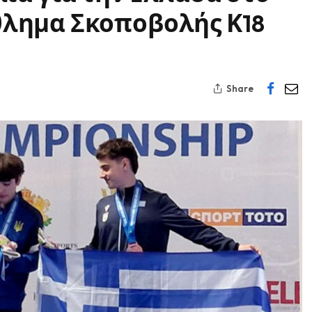
λημα Σκοποβολής Κ18
Share