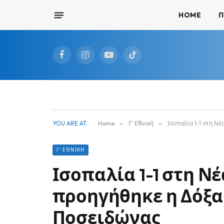
HOME
Π
Facebook
Instagram
YouTube
TikTok
YOU ARE AT:
Home
»
Γ' Εθνική
»
Ισοπαλία 1-1 στη Ν
Γ' ΕΘΝΙΚΉ
Ισοπαλία 1-1 στη Ν
προηγήθηκε η Δόξα
Ποσειδώνας