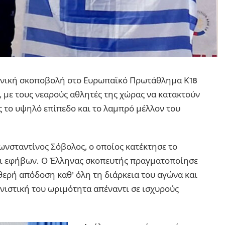
ληνική σκοποβολή στο Ευρωπαϊκό Πρωτάθλημα Κ18
με τους νεαρούς αθλητές της χώρας να κατακτούν
ς το υψηλό επίπεδο και το λαμπρό μέλλον του
ωνσταντίνος Σόβολος, ο οποίος κατέκτησε το
κι εφήβων. Ο Έλληνας σκοπευτής πραγματοποίησε
θερή απόδοση καθ’ όλη τη διάρκεια του αγώνα και
ωνιστική του ωριμότητα απέναντι σε ισχυρούς
.