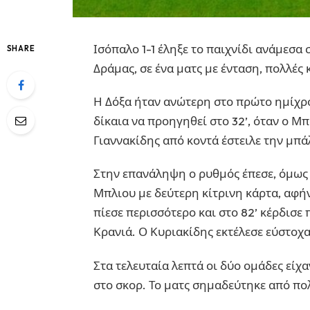
Ισόπαλο 1-1 έληξε το παιχνίδι ανάμεσα
SHARE
Δράμας, σε ένα ματς με ένταση, πολλές 
Η Δόξα ήταν ανώτερη στο πρώτο ημίχρον
δίκαια να προηγηθεί στο 32’, όταν ο Μ
Γιαννακίδης από κοντά έστειλε την μπάλ
Στην επανάληψη ο ρυθμός έπεσε, όμως τ
Μπλιου με δεύτερη κίτρινη κάρτα, αφή
πίεσε περισσότερο και στο 82’ κέρδισ
Κρανιά. Ο Κυριακίδης εκτέλεσε εύστοχα 
Στα τελευταία λεπτά οι δύο ομάδες είχα
στο σκορ. Το ματς σημαδεύτηκε από πολλ