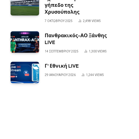
γήπεδο της
Χρυσούπολης
7 ΟΚΤΩΒΡΊΟΥ 2025
2,498
VIEWS
Πανθρακικός-ΑΟ Ξάνθης
LIVE
14 ΣΕΠΤΕΜΒΡΊΟΥ 2025
1,300
VIEWS
Γ’ Εθνική LIVE
29 ΙΑΝΟΥΑΡΊΟΥ 2026
1,244
VIEWS