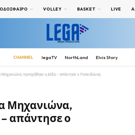
ΟΔΟΣΦΑΙΡΟ
VOLLEY
BASKET
LIVE
Α
CHANNEL
legaTV
NorthLand
Elvis Story
έα Μηχανιώνα, προηγήθηκε η Δόξα – απάντησε ο Ποσειδώνας
έα Μηχανιώνα,
 – απάντησε ο