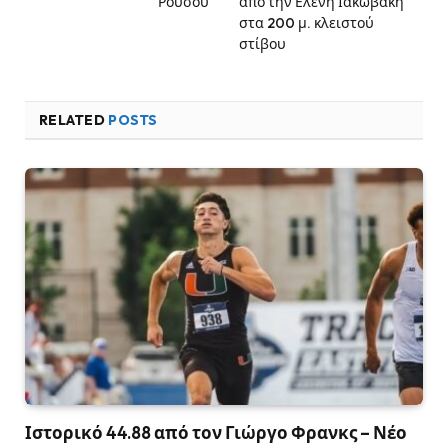
Ρούσου
από την Ελένη Ιακωβάκη
στα 200 μ. κλειστού
στίβου
RELATED
POSTS
Ιστορικό 44.88 από τον Γιώργο Φρανκς – Νέο