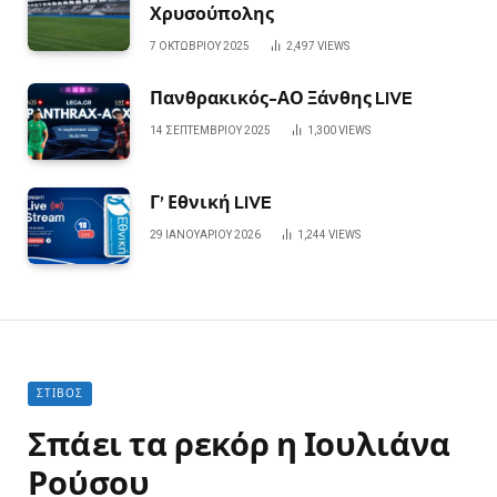
Χρυσούπολης
7 ΟΚΤΩΒΡΊΟΥ 2025
2,497
VIEWS
Πανθρακικός-ΑΟ Ξάνθης LIVE
14 ΣΕΠΤΕΜΒΡΊΟΥ 2025
1,300
VIEWS
Γ’ Εθνική LIVE
29 ΙΑΝΟΥΑΡΊΟΥ 2026
1,244
VIEWS
ΣΤΊΒΟΣ
Σπάει τα ρεκόρ η Ιουλιάνα
Ρούσου