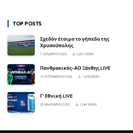
TOP POSTS
Σχεδόν έτοιμο το γήπεδο της
Χρυσούπολης
7 ΟΚΤΩΒΡΊΟΥ 2025
2,497
VIEWS
Πανθρακικός-ΑΟ Ξάνθης LIVE
14 ΣΕΠΤΕΜΒΡΊΟΥ 2025
1,300
VIEWS
Γ’ Εθνική LIVE
29 ΙΑΝΟΥΑΡΊΟΥ 2026
1,244
VIEWS