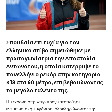
Σπουδαία επιτυχία για τον
ελληνικό στίβο σημειώθηκε με
πρωταγωνίστρια την Αποστολία
Αντωνάτου, η οποία κατέρριψε το
πανελλήνιο ρεκόρ στην κατηγορία
Κ18 στα 60 μέτρα, επιβεβαιώνοντας
το μεγάλο ταλέντο της.
Η 17χρονη σπρίντερ πραγματοποίησε
εντυπωσιακή εμφάνιση, ολοκληρώνοντας την