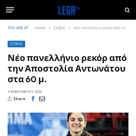
YOU ARE AT:
Home
»
Στίβος
»
Νέο πανελλήνιο ρεκόρ από την Αποστολία Αντωνάτου στα 60 μ.
ΣΤΊΒΟΣ
Νέο πανελλήνιο ρεκόρ από
την Αποστολία Αντωνάτου
στα 60 μ.
9 ΦΕΒΡΟΥΑΡΊΟΥ 2026
Share