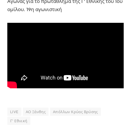
Αγώνας για το πρωτάθλημα της Γ’ Εθνικής του 1ου
ομίλου. 19η αγωνιστική
LIVE
ΑΟ Ξάνθης
Απόλλων Κρύας Βρύσης
Γ' Εθνική