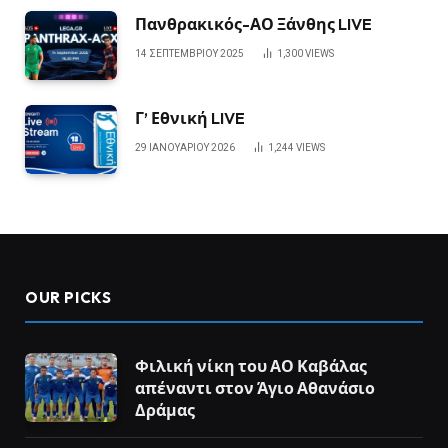
Πανθρακικός-ΑΟ Ξάνθης LIVE
14 ΣΕΠΤΕΜΒΡΊΟΥ 2025
1,300
VIEWS
Γ’ Εθνική LIVE
29 ΙΑΝΟΥΑΡΊΟΥ 2026
1,244
VIEWS
OUR PICKS
Φιλική νίκη του ΑΟ Καβάλας
απέναντι στον Άγιο Αθανάσιο
Δράμας