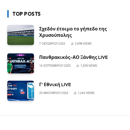
TOP POSTS
Σχεδόν έτοιμο το γήπεδο της
Χρυσούπολης
7 ΟΚΤΩΒΡΊΟΥ 2025
2,498
VIEWS
Πανθρακικός-ΑΟ Ξάνθης LIVE
14 ΣΕΠΤΕΜΒΡΊΟΥ 2025
1,300
VIEWS
Γ’ Εθνική LIVE
29 ΙΑΝΟΥΑΡΊΟΥ 2026
1,244
VIEWS