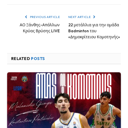
PREVIOUS ARTICLE
NEXT ARTICLE
ΑΟ Ξάνθης-Απόλλων
22 μετάλλια για την ομάδα
Κρύας Βρύσης LIVE
Badminton του
«Δημοκρίτειου Κομοτηνής»
RELATED
POSTS