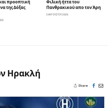
 και προοπτική
Φιλική ήττα του
να της Δόξας
Πανθρακικού απο τον Άρη
5 ΑΥΓΟΎΣΤΟΥ 2026
026
ον Ηρακλή
Share