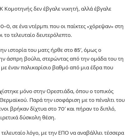
Κ Κομοτηνής δεν έβγαλε νικητή, αλλά έβγαλε
0-0, σε ένα ντέρμπι που οι παίκτες «χόρεψαν» στη
ι το τελευταίο δευτερόλεπτο.
ην ιστορία του ματς ήρθε στο 85′, όμως ο
ην άσπρη βούλα, στερώντας από την ομάδα του τη
 με έναν παλικαρίσιο βαθμό από μια έδρα που
χίστηκε μόνο στην Ορεστιάδα, όπου ο τοπικός
 Θερμαϊκού. Παρά την ισοφάριση με το πέναλτι του
νοι βρήκαν δίχτυα στο 70′ και πήραν το διπλό,
ιρετικά δύσκολη θέση.
ν τελευταίο λόγο, με την ΕΠΟ να αναβάλλει τέσσερα