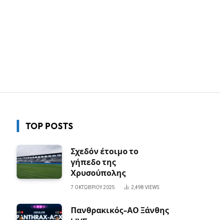
TOP POSTS
Σχεδόν έτοιμο το
γήπεδο της
Χρυσούπολης
7 ΟΚΤΩΒΡΊΟΥ 2025
2,498
VIEWS
Πανθρακικός-ΑΟ Ξάνθης