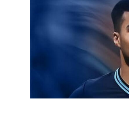
Με ένα σημαντικό αγωνιστικό «πονοκέφα
επόμενο διάστημα, καθώς ο Θεοδόσης Μ
μέχρι το τέλος της χρονιάς.