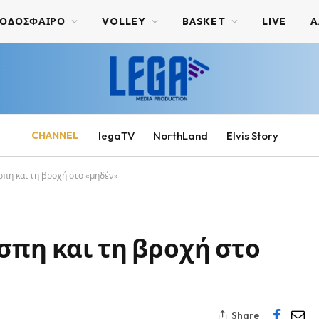
ΟΔΟΣΦΑΙΡΟ
VOLLEY
BASKET
LIVE
Α
CHANNEL
legaTV
NorthLand
Elvis Story
πη και τη βροχή στο «μηδέν»
σπη και τη βροχή στο
Share