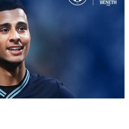
λο» καλείται να διαχειριστεί ο Ηρακλής το
αχαίρας δεν θα μπορέσει να ενισχύσει την ομάδα