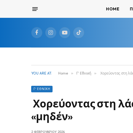
HOME
Π
Facebook
Instagram
YouTube
TikTok
YOU ARE AT:
Home
»
Γ' Εθνική
»
Χορεύοντας στη λάσ
Γ' ΕΘΝΙΚΉ
Χορεύοντας στη λά
«μηδέν»
2 ΦΕΒΡΟΥΑΡΊΟΥ 2026