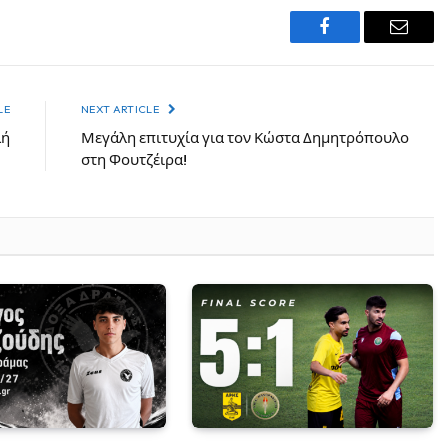
Facebook
Email
LE
NEXT ARTICLE
λή
Μεγάλη επιτυχία για τον Κώστα Δημητρόπουλο
στη Φουτζέιρα!