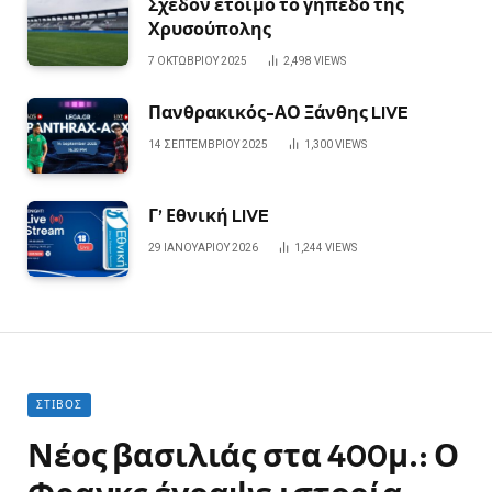
Σχεδόν έτοιμο το γήπεδο της
Χρυσούπολης
7 ΟΚΤΩΒΡΊΟΥ 2025
2,498
VIEWS
Πανθρακικός-ΑΟ Ξάνθης LIVE
14 ΣΕΠΤΕΜΒΡΊΟΥ 2025
1,300
VIEWS
Γ’ Εθνική LIVE
29 ΙΑΝΟΥΑΡΊΟΥ 2026
1,244
VIEWS
ΣΤΊΒΟΣ
Νέος βασιλιάς στα 400μ.: Ο