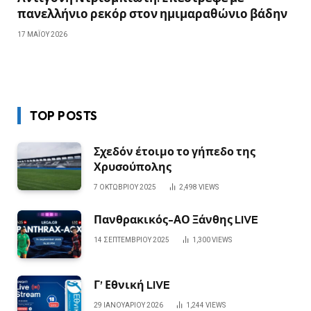
πανελλήνιο ρεκόρ στον ημιμαραθώνιο βάδην
17 ΜΑΪ́ΟΥ 2026
TOP POSTS
Σχεδόν έτοιμο το γήπεδο της
Χρυσούπολης
7 ΟΚΤΩΒΡΊΟΥ 2025
2,498
VIEWS
Πανθρακικός-ΑΟ Ξάνθης LIVE
14 ΣΕΠΤΕΜΒΡΊΟΥ 2025
1,300
VIEWS
Γ’ Εθνική LIVE
29 ΙΑΝΟΥΑΡΊΟΥ 2026
1,244
VIEWS