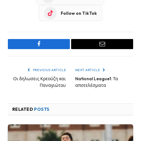
Follow on TikTok
Facebook
Email
PREVIOUS ARTICLE
NEXT ARTICLE
Οι δηλωσεις Κρεούζη και
National League1: Τα
Παναγιώτου
αποτελέσματα
RELATED
POSTS