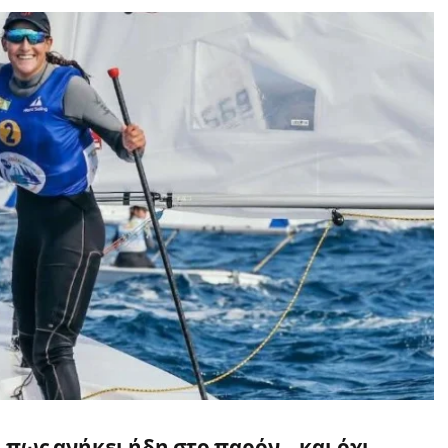
 πως ανήκει ήδη στο παρόν – και όχι