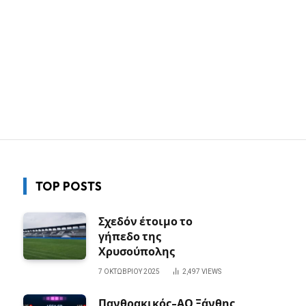
TOP POSTS
Σχεδόν έτοιμο το
γήπεδο της
Χρυσούπολης
7 ΟΚΤΩΒΡΊΟΥ 2025
2,497
VIEWS
Πανθρακικός-ΑΟ Ξάνθης