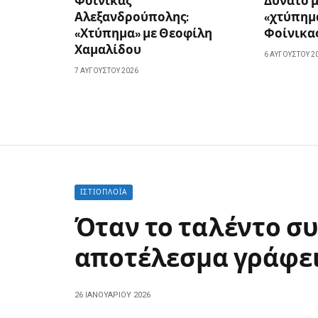
Φοίνικας
Δυνατό 
Αλεξανδρούπολης:
«χτύπημα
«Χτύπημα» με Θεοφίλη
Φοίνικα
Χαμαλίδου
6 ΑΥΓΟΎΣΤΟΥ 2
7 ΑΥΓΟΎΣΤΟΥ 2026
ΙΣΤΙΟΠΛΟΪ́Α
Όταν το ταλέντο συ
αποτέλεσμα γράφει
26 ΙΑΝΟΥΑΡΊΟΥ 2026