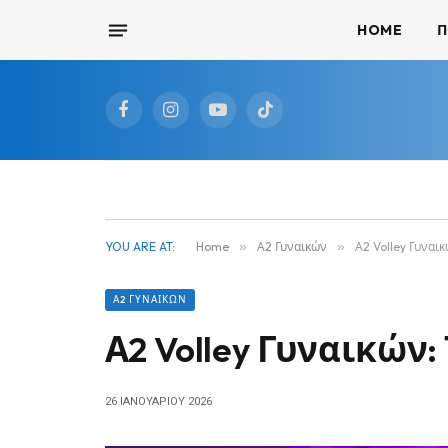
HOME
Π
Facebook
Instagram
YouTube
TikTok
YOU ARE AT:
Home
»
Α2 Γυναικών
»
Α2 Volley Γυναι
Α2 ΓΥΝΑΙΚΏΝ
Α2 Volley Γυναικών
26 ΙΑΝΟΥΑΡΊΟΥ 2026