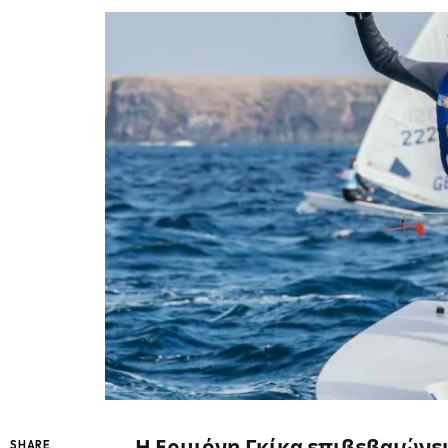
Η Ερμιόνη Γκίκα επιβεβαιώνει
SHARE