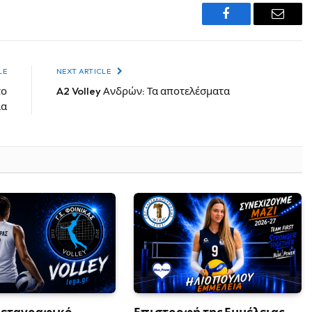
Facebook
Email
LE
NEXT ARTICLE
το
A2 Volley Ανδρών: Τα αποτελέσματα
ία