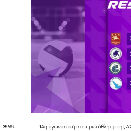
14η αγωνιστική στο πρωτάθληαμ της Α
SHARE