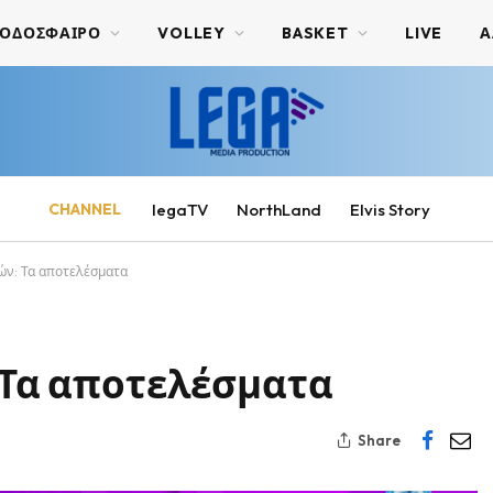
ΟΔΟΣΦΑΙΡΟ
VOLLEY
BASKET
LIVE
Α
CHANNEL
legaTV
NorthLand
Elvis Story
κών: Τα αποτελέσματα
: Τα αποτελέσματα
Share