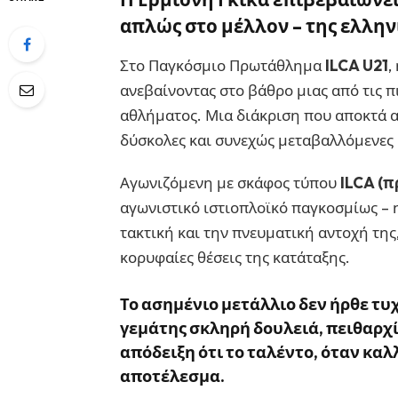
απλώς στο μέλλον – της ελλην
Στο Παγκόσμιο Πρωτάθλημα
ILCA U21
,
ανεβαίνοντας στο βάθρο μιας από τις π
αθλήματος. Μια διάκριση που αποκτά ακ
δύσκολες και συνεχώς μεταβαλλόμενες 
Αγωνιζόμενη με σκάφος τύπου
ILCA (π
αγωνιστικό ιστιοπλοϊκό παγκοσμίως – η
τακτική και την πνευματική αντοχή της
κορυφαίες θέσεις της κατάταξης.
Το ασημένιο μετάλλιο δεν ήρθε τυχ
γεμάτης
σκληρή δουλειά, πειθαρχ
απόδειξη ότι το ταλέντο, όταν κα
αποτέλεσμα.