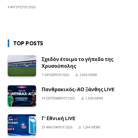
4 ΑΥΓΟΎΣΤΟΥ 2026
TOP POSTS
Σχεδόν έτοιμο το γήπεδο της
Χρυσούπολης
7 ΟΚΤΩΒΡΊΟΥ 2025
2,496
VIEWS
Πανθρακικός-ΑΟ Ξάνθης LIVE
14 ΣΕΠΤΕΜΒΡΊΟΥ 2025
1,300
VIEWS
Γ’ Εθνική LIVE
29 ΙΑΝΟΥΑΡΊΟΥ 2026
1,244
VIEWS