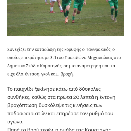
Συνεχίζει την καταδίωξη της κορυφής ο Πανθρακικός, ο
οποίος επικράτησε με 3-1 του Ποσειδώνα Μηχανιώνας στο
Δημοτικό Στάδιο Κομοτηνής, σε μια αναμέτρηση που τα
είχε όλα: ένταση, γκολ και… βροχή.
Το παιχνίδι ξεκίνησε κάτω από δύσκολες
συνθήκες, καθώς στα πρώτα 20 λεπτά η έντονη
βροχόπτωση δυσκόλεψε τις κινήσεις των
ποδοσφαιριστών και επηρέασε τον ρυθμό του
αγώνα.
Παρά το βαρύ τερέν, η ομάδα της Κομοτηνής