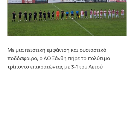
Με μια πειστική εμφάνιση και ουσιαστικό
ποδόσφαιρο, ο ΑΟ Ξάνθη πήρε το πολύτιμο
τρίποντο επικρατώντας με 3-1 του Αετού
Οφρυνίου.
Η ομάδα της Ξάνθης έδειξε τις διαθέσεις της από
τα πρώτα λεπτά, επιβάλλοντας τον ρυθμό της και
εκμεταλλευόμενη τις ευκαιρίες που δημιούργησε.
Το ιδανικό ξεκίνημα για τους γηπεδούχους ήρθε
μόλις στο 7′, όταν ο Ράνος βρήκε δίχτυα,
ανοίγοντας το σκορ και διώχνοντας το άγχος. Πριν