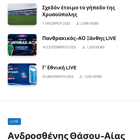
Σχεδόν έτοιμο το γήπεδο της
Χρυσούπολης
7 ΟΚΤΩΒΡΊΟΥ 2025
2,498
VIEWS
Πανθρακικός-ΑΟ Ξάνθης LIVE
14 ΣΕΠΤΕΜΒΡΊΟΥ 2025
1,300
VIEWS
Γ’ Εθνική LIVE
29 ΙΑΝΟΥΑΡΊΟΥ 2026
1,244
VIEWS
LIVE
Ανδροσθένης Θάσου-Αίας