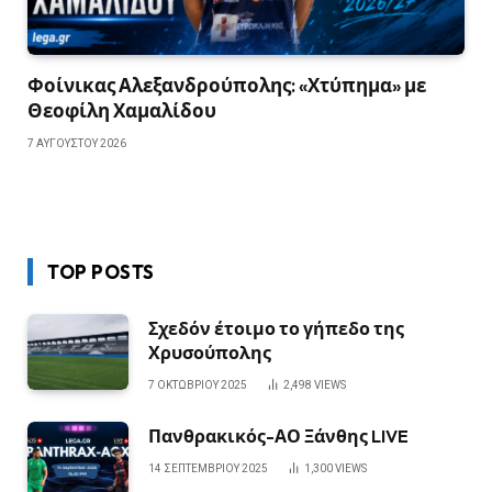
Φοίνικας Αλεξανδρούπολης: «Χτύπημα» με
Θεοφίλη Χαμαλίδου
7 ΑΥΓΟΎΣΤΟΥ 2026
TOP POSTS
Σχεδόν έτοιμο το γήπεδο της
Χρυσούπολης
7 ΟΚΤΩΒΡΊΟΥ 2025
2,498
VIEWS
Πανθρακικός-ΑΟ Ξάνθης LIVE
14 ΣΕΠΤΕΜΒΡΊΟΥ 2025
1,300
VIEWS