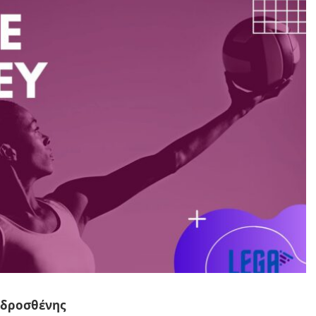
νδροσθένης