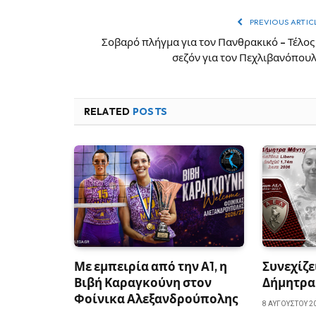
PREVIOUS ARTIC
Σοβαρό πλήγμα για τον Πανθρακικό – Τέλος
σεζόν για τον Πεχλιβανόπου
RELATED
POSTS
Με εμπειρία από την Α1, η
Συνεχίζε
Βιβή Καραγκούνη στον
Δήμητρα
Φοίνικα Αλεξανδρούπολης
8 ΑΥΓΟΎΣΤΟΥ 2