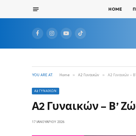
HOME
Π
Facebook
Instagram
YouTube
TikTok
YOU ARE AT:
Home
»
Α2 Γυναικών
»
Α2 Γυναικών – Β
Α2 ΓΥΝΑΙΚΏΝ
Α2 Γυναικών – Β’ Ζ
17 ΙΑΝΟΥΑΡΊΟΥ 2026