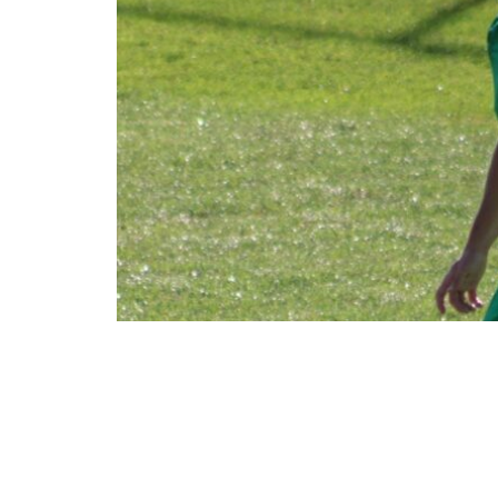
Δυσάρεστα είναι τα νέα στο στρατόπεδ
Γιάννης Πεχλιβανόπουλος, υπέστη ρήξη
αναμέτρησης με τον Θερμαϊκό.