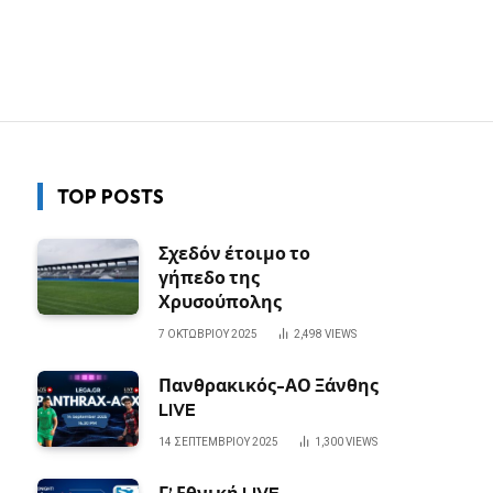
TOP POSTS
Σχεδόν έτοιμο το
γήπεδο της
Χρυσούπολης
7 ΟΚΤΩΒΡΊΟΥ 2025
2,498
VIEWS
Πανθρακικός-ΑΟ Ξάνθης
LIVE
14 ΣΕΠΤΕΜΒΡΊΟΥ 2025
1,300
VIEWS
Γ’ Εθνική LIVE