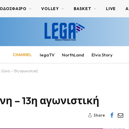
ΟΔΟΣΦΑΙΡΟ
VOLLEY
BASKET
LIVE
Α
CHANNEL
legaTV
NorthLand
Elvis Story
’ Ζώνη – 13η αγωνιστική
ώνη – 13η αγωνιστική
Share