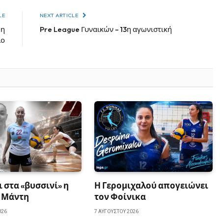
LE
NEXT ARTICLE
 η
Pre League Γυναικών – 13η αγωνιστική
λο
ι στα «βυσσινί» η
Η Γερομιχαλού απογειώνει
 Μάντη
τον Φοίνικα
026
7 ΑΥΓΟΎΣΤΟΥ 2026