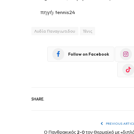
πηγή: tennis24
Λυδία Παναγιωτιδου
Τένις
Follow on Facebook
SHARE.
PREVIOUS ARTIC
Ο Πανθρακικός 2-0 τον Θερμαϊκό με «διπλ