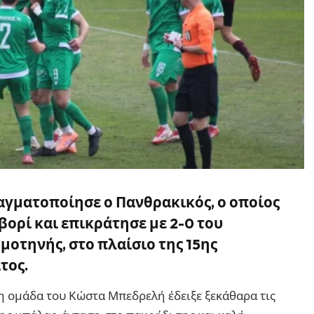
αγματοποίησε ο Πανθρακικός, ο οποίος
βορί και επικράτησε με 2-0 του
οτηνής, στο πλαίσιο της 15ης
τος.
η ομάδα του Κώστα Μπεδρελή έδειξε ξεκάθαρα τις