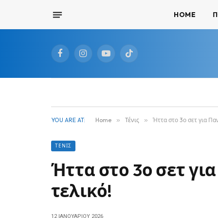
HOME
Π
Facebook
Instagram
YouTube
TikTok
YOU ARE AT:
Home
»
Τένις
»
Ήττα στο 3ο σετ για Πα
ΤΈΝΙΣ
Ήττα στο 3ο σετ γι
τελικό!
12 ΙΑΝΟΥΑΡΊΟΥ 2026