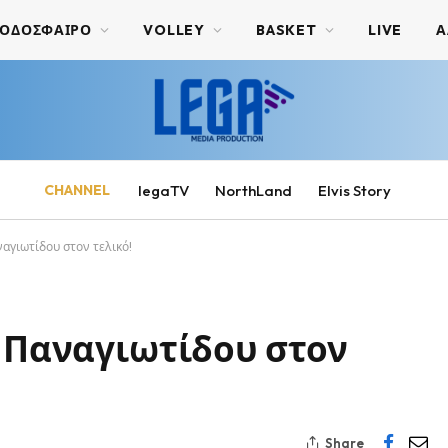
ΟΔΟΣΦΑΙΡΟ
VOLLEY
BASKET
LIVE
Α
CHANNEL
legaTV
NorthLand
Elvis Story
ναγιωτίδου στον τελικό!
α Παναγιωτίδου στον
Share