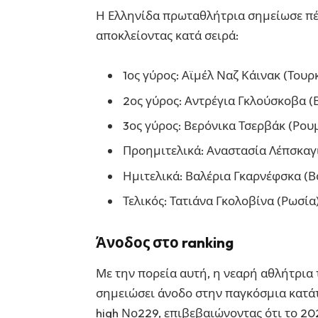
Η Ελληνίδα πρωταθλήτρια σημείωσε πέντ
αποκλείοντας κατά σειρά:
1ος γύρος: Αϊμέλ Ναζ Κάινακ (Τουρκί
2ος γύρος: Αντρέγια Γκλούσκοβα (Β
3ος γύρος: Βερόνικα Τσερβάκ (Ρουμ
Προημιτελικά: Αναστασία Λέπσκαγια
Ημιτελικά: Βαλέρια Γκαρνέφσκα (Βο
Τελικός: Τατιάνα Γκολοβίνα (Ρωσία):
Άνοδος στο ranking
Με την πορεία αυτή, η νεαρή αθλήτρια
σημειώσει άνοδο στην παγκόσμια κατάτα
high Νο229, επιβεβαιώνοντας ότι το 202