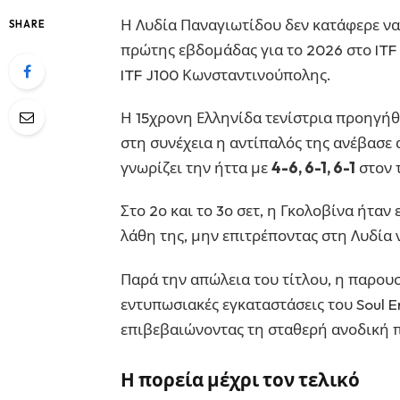
Η Λυδία Παναγιωτίδου δεν κατάφερε να 
SHARE
πρώτης εβδομάδας για το 2026 στο ITF J
ITF J100 Κωνσταντινούπολης.
Η 15χρονη Ελληνίδα τενίστρια προηγήθ
στη συνέχεια η αντίπαλός της ανέβασε
γνωρίζει την ήττα με
4-6, 6-1, 6-1
στον 
Στο 2ο και το 3ο σετ, η Γκολοβίνα ήταν
λάθη της, μην επιτρέποντας στη Λυδία ν
Παρά την απώλεια του τίτλου, η παρουσ
εντυπωσιακές εγκαταστάσεις του Soul E
επιβεβαιώνοντας τη σταθερή ανοδική πορ
Η πορεία μέχρι τον τελικό