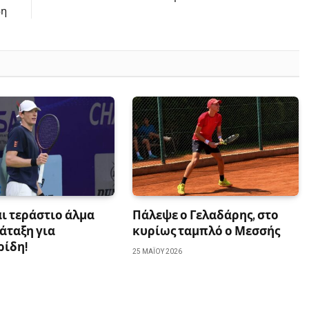
δη
αι τεράστιο άλμα
Πάλεψε ο Γελαδάρης, στο
άταξη για
κυρίως ταμπλό ο Μεσσής
ρίδη!
25 ΜΑΪ́ΟΥ 2026