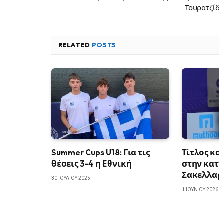
Τουρατζί
RELATED
POSTS
Summer Cups U18: Για τις
Τίτλος κ
θέσεις 3-4 η Εθνική
στην κατ
Σακελλα
30 ΙΟΥΛΊΟΥ 2026
1 ΙΟΥΝΊΟΥ 2026