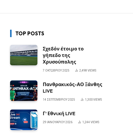
TOP POSTS
Σχεδόν έτοιμο το
γήπεδο της
Χρυσούπολης
7 ΟΚΤΩΒΡΊΟΥ 2025
2,498
VIEWS
Πανθρακικός-ΑΟ Ξάνθης
LIVE
14 ΣΕΠΤΕΜΒΡΊΟΥ 2025
1,300
VIEWS
Γ’ Εθνική LIVE
29 ΙΑΝΟΥΑΡΊΟΥ 2026
1,244
VIEWS