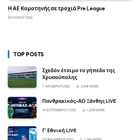
Η ΑΕ Κομοτηνής σε τροχιά Pre League
30 ΙΟΥΛΊΟΥ 2026
TOP POSTS
Σχεδόν έτοιμο το γήπεδο της
Χρυσούπολης
7 ΟΚΤΩΒΡΊΟΥ 2025
2,498
VIEWS
Πανθρακικός-ΑΟ Ξάνθης LIVE
14 ΣΕΠΤΕΜΒΡΊΟΥ 2025
1,300
VIEWS
Γ’ Εθνική LIVE
29 ΙΑΝΟΥΑΡΊΟΥ 2026
1,244
VIEWS