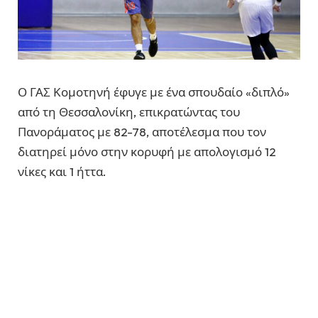
Ο ΓΑΣ Κομοτηνή έφυγε με ένα σπουδαίο «διπλό»
από τη Θεσσαλονίκη, επικρατώντας του
Πανοράματος με 82-78, αποτέλεσμα που τον
διατηρεί μόνο στην κορυφή με απολογισμό 12
νίκες και 1 ήττα.
Η αναμέτρηση κρίθηκε στις λεπτομέρειες, με τις
δύο ομάδες να συμβαδίζουν στο σκορ μέχρι τα
τελευταία δευτερόλεπτα. Ο Δεληγέωργης είχε
πρωταγωνιστικό ρόλο για τους φιλοξενούμενους,
προσφέροντας σε όλους τους τομείς του
παιχνιδιού και πετυχαίνοντας καθοριστικές βολές