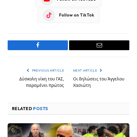
Follow on TikTok
Facebook
Email
PREVIOUS ARTICLE
NEXT ARTICLE
Δύσκολη νίκη του ΓΑΣ,
Οι δηλώσεις του Άγγελου
παραμένει πρώτος
Χασιώτη
RELATED
POSTS