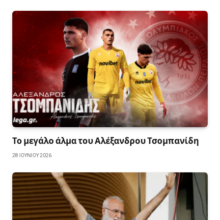
Το μεγάλο άλμα του Αλέξανδρου Τσομπανίδη
28 ΙΟΥΝΊΟΥ 2026