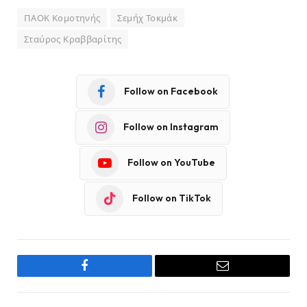
ΠΑΟΚ Κομοτηνής
Σεμήχ Τοκμάκ
Σταύρος Κραββαρίτης
Follow on Facebook
Follow on Instagram
Follow on YouTube
Follow on TikTok
Facebook
Email