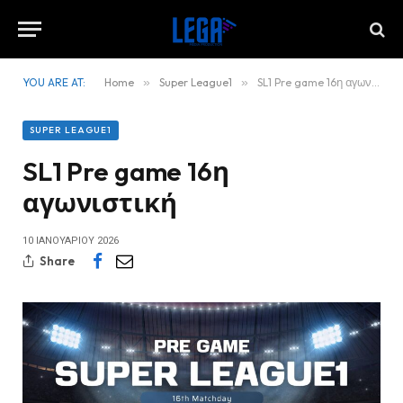
YOU ARE AT:
Home
»
Super League1
»
SL1 Pre game 16η αγωνιστική
SUPER LEAGUE1
SL1 Pre game 16η
αγωνιστική
10 ΙΑΝΟΥΑΡΊΟΥ 2026
Share