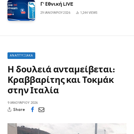
Γ’ Εθνική LIVE
29 ΙΑΝΟΥΑΡΊΟΥ 2026
1,244
VIEWS
ΑΝΑΠΤΥΞΙΑΚΆ
Η δουλειά ανταμείβεται:
Κραββαρίτης και Τοκμάκ
στην Ιταλία
9 ΙΑΝΟΥΑΡΊΟΥ 2026
Share