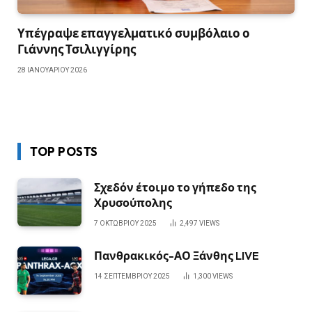
Υπέγραψε επαγγελματικό συμβόλαιο ο
Γιάννης Τσιλιγγίρης
28 ΙΑΝΟΥΑΡΊΟΥ 2026
TOP POSTS
Σχεδόν έτοιμο το γήπεδο της
Χρυσούπολης
7 ΟΚΤΩΒΡΊΟΥ 2025
2,497
VIEWS
Πανθρακικός-ΑΟ Ξάνθης LIVE
14 ΣΕΠΤΕΜΒΡΊΟΥ 2025
1,300
VIEWS