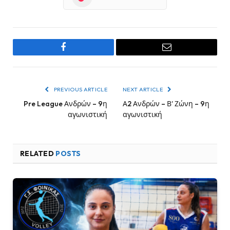
Facebook
Email
PREVIOUS ARTICLE
NEXT ARTICLE
Pre League Ανδρών – 9η
Α2 Ανδρών – Β’ Ζώνη – 9η
αγωνιστική
αγωνιστική
RELATED
POSTS