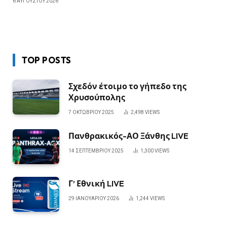
6 ΑΥΓΟΎΣΤΟΥ 2026
TOP POSTS
Σχεδόν έτοιμο το γήπεδο της
Χρυσούπολης
7 ΟΚΤΩΒΡΊΟΥ 2025
2,498
VIEWS
Πανθρακικός-ΑΟ Ξάνθης LIVE
14 ΣΕΠΤΕΜΒΡΊΟΥ 2025
1,300
VIEWS
Γ’ Εθνική LIVE
29 ΙΑΝΟΥΑΡΊΟΥ 2026
1,244
VIEWS