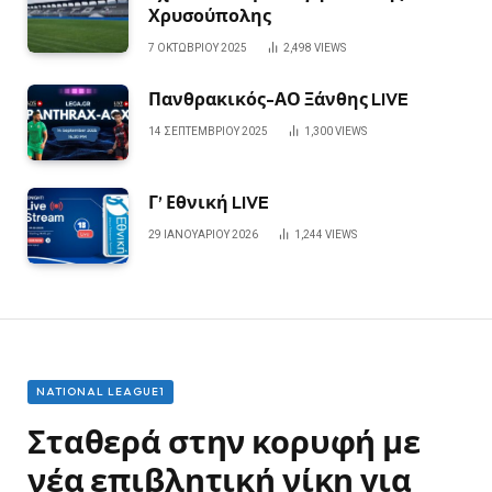
Χρυσούπολης
7 ΟΚΤΩΒΡΊΟΥ 2025
2,498
VIEWS
Πανθρακικός-ΑΟ Ξάνθης LIVE
14 ΣΕΠΤΕΜΒΡΊΟΥ 2025
1,300
VIEWS
Γ’ Εθνική LIVE
29 ΙΑΝΟΥΑΡΊΟΥ 2026
1,244
VIEWS
NATIONAL LEAGUE1
Σταθερά στην κορυφή με
νέα επιβλητική νίκη για