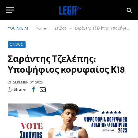
YOU ARE AT:
Home
»
Στίβος
»
Σαράντης Τζελέπης: Υποψήφιος κορυφαίος Κ18
ΣΤΊΒΟΣ
Σαράντης Τζελέπης:
Υποψήφιος κορυφαίος Κ18
21 ΔΕΚΕΜΒΡΊΟΥ 2025
Share