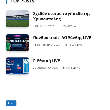
TOP POSTS
Σχεδόν έτοιμο το γήπεδο της
Χρυσούπολης
7 ΟΚΤΩΒΡΊΟΥ 2025
2,498
VIEWS
Πανθρακικός-ΑΟ Ξάνθης LIVE
14 ΣΕΠΤΕΜΒΡΊΟΥ 2025
1,300
VIEWS
Γ’ Εθνική LIVE
29 ΙΑΝΟΥΑΡΊΟΥ 2026
1,244
VIEWS
LIVE