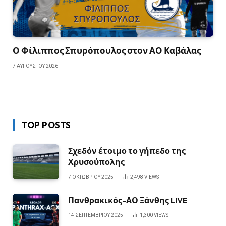
Ο Φίλιππος Σπυρόπουλος στον ΑΟ Καβάλας
7 ΑΥΓΟΎΣΤΟΥ 2026
TOP POSTS
Σχεδόν έτοιμο το γήπεδο της
Χρυσούπολης
7 ΟΚΤΩΒΡΊΟΥ 2025
2,498
VIEWS
Πανθρακικός-ΑΟ Ξάνθης LIVE
14 ΣΕΠΤΕΜΒΡΊΟΥ 2025
1,300
VIEWS