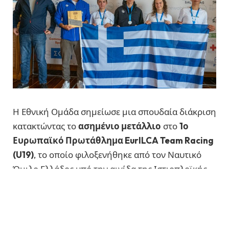
Η Εθνική Ομάδα σημείωσε μια σπουδαία διάκριση
κατακτώντας το
ασημένιο μετάλλιο
στο
1ο
Ευρωπαϊκό Πρωτάθλημα EurILCA Team Racing
(U19)
, το οποίο φιλοξενήθηκε από τον Ναυτικό
Όμιλο Ελλάδος υπό την αιγίδα της Ιστιοπλοϊκής
Ομοσπονδίας.
Οι ταλαντούχοι αθλητές
Στέφανος Σαμαράς
,
Μιχαήλ Ακάλεστος
,
Φραγκίσκη Κοσμά
και