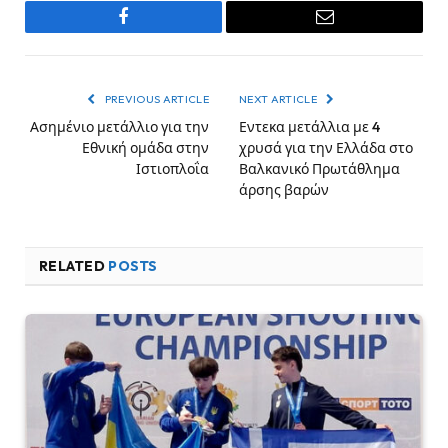
Facebook
Email
PREVIOUS ARTICLE
NEXT ARTICLE
Ασημένιο μετάλλιο για την
Εντεκα μετάλλια με 4
Εθνική ομάδα στην
χρυσά για την Ελλάδα στο
Ιστιοπλοΐα
Βαλκανικό Πρωτάθλημα
άρσης βαρών
RELATED
POSTS