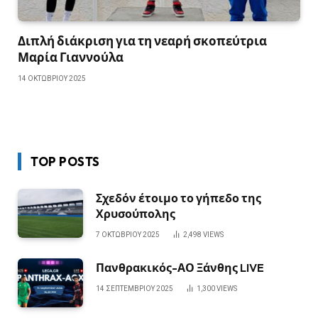
Διπλή διάκριση για τη νεαρή σκοπεύτρια
Μαρία Γιαννούλα
14 ΟΚΤΩΒΡΊΟΥ 2025
TOP POSTS
Σχεδόν έτοιμο το γήπεδο της
Χρυσούπολης
7 ΟΚΤΩΒΡΊΟΥ 2025
2,498
VIEWS
Πανθρακικός-ΑΟ Ξάνθης LIVE
14 ΣΕΠΤΕΜΒΡΊΟΥ 2025
1,300
VIEWS