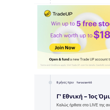
8 μήνες πριν
torosian46
Γ’ Εθνική – 1ος Όμ
Καλώς ήρθατε στο LIVE της α