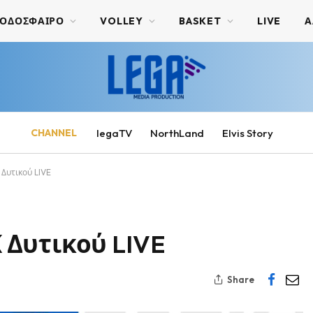
ΟΔΟΣΦΑΙΡΟ
VOLLEY
BASKET
LIVE
Α
CHANNEL
legaTV
NorthLand
Elvis Story
Δυτικού LIVE
Δυτικού LIVE
Share