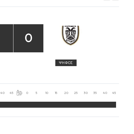
1
0
ΨΉΦΟΣ
40
45
0
5
10
15
20
25
30
35
40
45