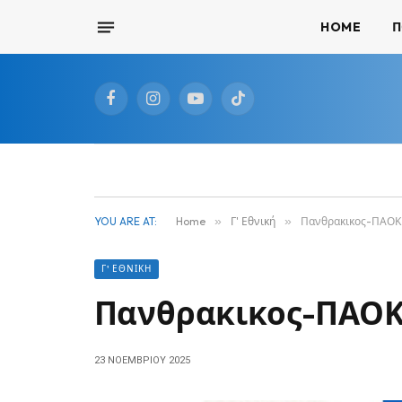
HOME
Π
Facebook
Instagram
YouTube
TikTok
YOU ARE AT:
Home
»
Γ' Εθνική
»
Πανθρακικος-ΠΑΟΚ 
Γ' ΕΘΝΙΚΉ
Πανθρακικος-ΠΑΟΚ 
23 ΝΟΕΜΒΡΊΟΥ 2025