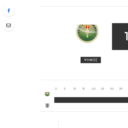
ΨΉΦΟΣ
0
5
10
15
20
25
30
35