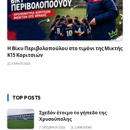
Η Βίκυ Περιβολοπούλου στο τιμόνι της Μικτής
Κ15 Κοριτσιών
22 ΙΟΥΛΊΟΥ 2026
TOP POSTS
Σχεδόν έτοιμο το γήπεδο της
Χρυσούπολης
7 ΟΚΤΩΒΡΊΟΥ 2025
2,498
VIEWS