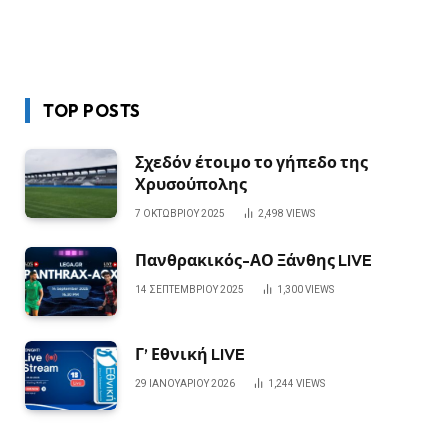
TOP POSTS
Σχεδόν έτοιμο το γήπεδο της
Χρυσούπολης
7 ΟΚΤΩΒΡΊΟΥ 2025
2,498
VIEWS
Πανθρακικός-ΑΟ Ξάνθης LIVE
14 ΣΕΠΤΕΜΒΡΊΟΥ 2025
1,300
VIEWS
Γ’ Εθνική LIVE
29 ΙΑΝΟΥΑΡΊΟΥ 2026
1,244
VIEWS