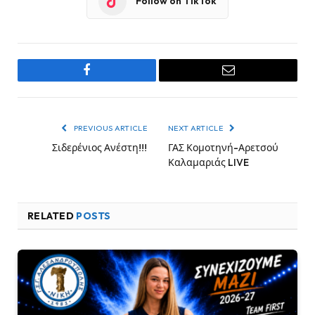
Follow on TikTok
Facebook
Email
PREVIOUS ARTICLE
NEXT ARTICLE
Σιδερένιος Ανέστη!!!
ΓΑΣ Κομοτηνή-Αρετσού
Καλαμαριάς LIVE
RELATED
POSTS