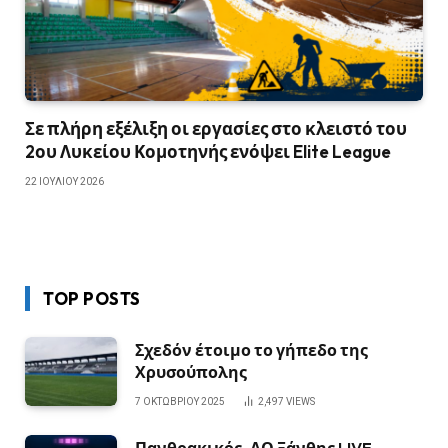
Σε πλήρη εξέλιξη οι εργασίες στο κλειστό του
2ου Λυκείου Κομοτηνής ενόψει Elite League
22 ΙΟΥΛΊΟΥ 2026
TOP POSTS
Σχεδόν έτοιμο το γήπεδο της
Χρυσούπολης
7 ΟΚΤΩΒΡΊΟΥ 2025
2,497
VIEWS