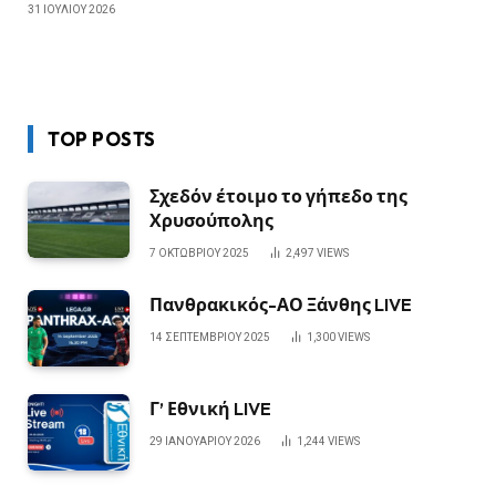
31 ΙΟΥΛΊΟΥ 2026
TOP POSTS
Σχεδόν έτοιμο το γήπεδο της
Χρυσούπολης
7 ΟΚΤΩΒΡΊΟΥ 2025
2,497
VIEWS
Πανθρακικός-ΑΟ Ξάνθης LIVE
14 ΣΕΠΤΕΜΒΡΊΟΥ 2025
1,300
VIEWS
Γ’ Εθνική LIVE
29 ΙΑΝΟΥΑΡΊΟΥ 2026
1,244
VIEWS