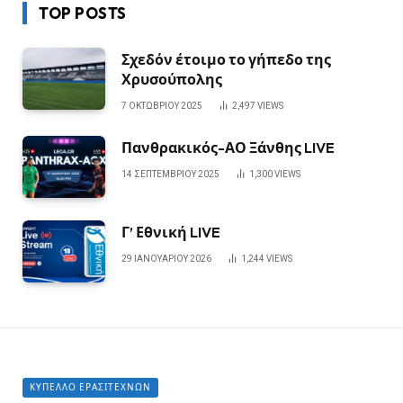
TOP POSTS
Σχεδόν έτοιμο το γήπεδο της
Χρυσούπολης
7 ΟΚΤΩΒΡΊΟΥ 2025
2,497
VIEWS
Πανθρακικός-ΑΟ Ξάνθης LIVE
14 ΣΕΠΤΕΜΒΡΊΟΥ 2025
1,300
VIEWS
Γ’ Εθνική LIVE
29 ΙΑΝΟΥΑΡΊΟΥ 2026
1,244
VIEWS
ΚΎΠΕΛΛΟ ΕΡΑΣΙΤΕΧΝΏΝ