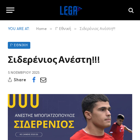
YOU ARE AT:
Home
»
Γ' Εθνική
»
Σιδερένιος Ανέστη!!!
Γ' ΕΘΝΙΚΉ
Σιδερένιος Ανέστη!!!
5 ΝΟΕΜΒΡΊΟΥ 2025
Share