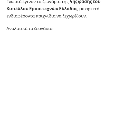
Γνωστά έγιναν τα ζευγάρια της
4ης φάσης του
Κυπέλλου Ερασιτεχνών Ελλάδας
, με αρκετά
ενδιαφέροντα παιχνίδια να ξεχωρίζουν.
Αναλυτικά τα ζευγάρια:
Εθνικός Νέου Κεραμιδίου – Αναγέννηση Άρτας
Ηρακλής Λάρισας – Τηλυκράτης
Ηρακλής Θερμαϊκού – Πανθρακικός
Ποσειδών Νέας Μηχανιώνας – ΑΟ Τρίκαλα
Γιούχτας – ΑΕΡ Αφάντου
Απόλλων Καλυθιών – ΑΟ Χαϊδαρίου