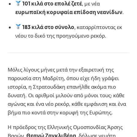
101 κιλά στο επολέ ζετέ
, με νέα
ευρωπαϊκή κορυφαία επίδοση νεανίδων
.
183 κιλά στο σύνολο
, καταρρίπτοντας εκ
νέου το δικό της προηγούμενο ρεκόρ.
Μόλις λίγους μήνες μετά την εξαιρετική της
παρουσία στη Μαδρίτη, όπου είχε ήδη γράψει
ιστορία, η Στρατουδάκη επανήλθε ακόμα πιο
δυνατή. Οι αριθμοί μιλούν από μόνοι τους: κάθε
αγώνας και ένα νέο ρεκόρ, κάθε εμφάνιση και ένα
βήμα πιο κοντά στην κορυφή της Ευρώπης.
Η πρόεδρος της Ελληνικής Ομοσπονδίας Άρσης
Βαρών,
Θεανώ Ζαγκλιβέρη
, δήλωσε γεμάτη