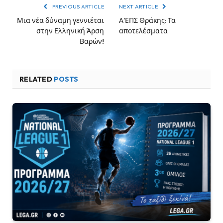
PREVIOUS ARTICLE
NEXT ARTICLE
Μια νέα δύναμη γεννιέται
Α’ΕΠΣ Θράκης: Τα
στην Ελληνική Άρση
αποτελέσματα
Βαρών!
RELATED
POSTS