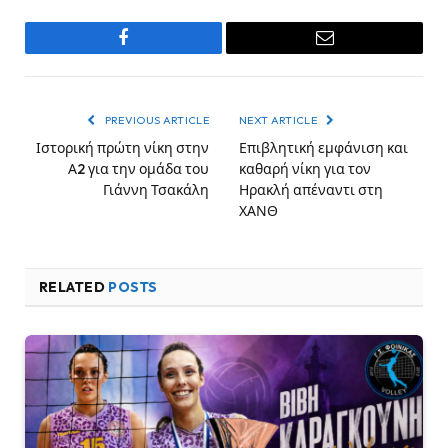
Facebook
Email
PREVIOUS ARTICLE
NEXT ARTICLE
Ιστορική πρώτη νίκη στην
Επιβλητική εμφάνιση και
Α2 για την ομάδα του
καθαρή νίκη για τον
Γιάννη Τσακάλη
Ηρακλή απέναντι στη
ΧΑΝΘ
RELATED
POSTS