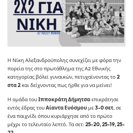
Η Νίκη Αλεξανδρούπολης συνεχίζει με φόρα την
πορεία της στο πρωτάθλημα της Α2 Εθνικής
κατηγορίας βόλεϊ γυναικών, πετυχαίνοντας το
2
στα 2
και δείχνοντας πως ήρθε για να μείνει!
Η ομάδα του
Ιπποκράτη Δήμητσα
επικράτησε
εντός έδρας του
Αίαντα Ευόσμου
με
3-0 σετ
, σε
ένα παιχνίδι όπου κυριάρχησε από το πρώτο
μέχρι το τελευταίο λεπτό. Τα σετ:
25-20, 25-19, 25-
22
.