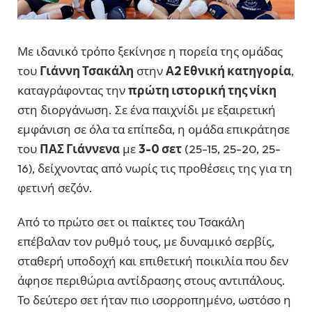
Με ιδανικό τρόπο ξεκίνησε η πορεία της ομάδας
του
Γιάννη Τσακάλη
στην
Α2 Εθνική κατηγορία
,
καταγράφοντας την
πρώτη ιστορική της νίκη
στη διοργάνωση. Σε ένα παιχνίδι με εξαιρετική
εμφάνιση σε όλα τα επίπεδα, η ομάδα επικράτησε
του
ΠΑΣ Γιάννενα
με
3-0 σετ
(25-15, 25-20, 25-
16), δείχνοντας από νωρίς τις προθέσεις της για τη
φετινή σεζόν.
Από το πρώτο σετ οι παίκτες του Τσακάλη
επέβαλαν τον ρυθμό τους, με δυναμικό σερβίς,
σταθερή υποδοχή και επιθετική ποικιλία που δεν
άφησε περιθώρια αντίδρασης στους αντιπάλους.
Το δεύτερο σετ ήταν πιο ισορροπημένο, ωστόσο η