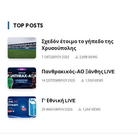
TOP POSTS
Σχεδόν έτοιμο το γήπεδο της
Χρυσούπολης
7 ΟΚΤΩΒΡΊΟΥ 2025
2,498
VIEWS
Πανθρακικός-ΑΟ Ξάνθης LIVE
14 ΣΕΠΤΕΜΒΡΊΟΥ 2025
1,300
VIEWS
Γ’ Εθνική LIVE
29 ΙΑΝΟΥΑΡΊΟΥ 2026
1,244
VIEWS