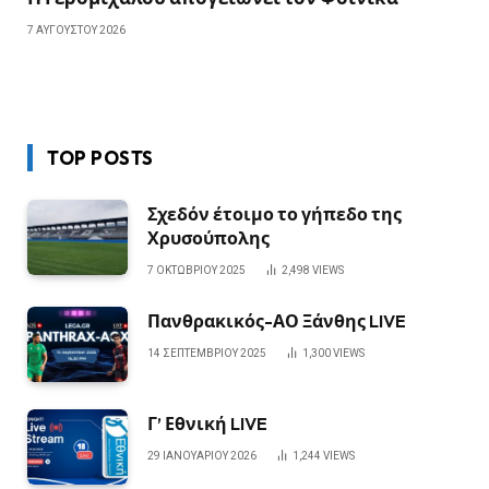
7 ΑΥΓΟΎΣΤΟΥ 2026
TOP POSTS
Σχεδόν έτοιμο το γήπεδο της
Χρυσούπολης
7 ΟΚΤΩΒΡΊΟΥ 2025
2,498
VIEWS
Πανθρακικός-ΑΟ Ξάνθης LIVE
14 ΣΕΠΤΕΜΒΡΊΟΥ 2025
1,300
VIEWS
Γ’ Εθνική LIVE
29 ΙΑΝΟΥΑΡΊΟΥ 2026
1,244
VIEWS