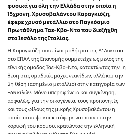
φυσικά για όλη την Ελλάδα στην οποία η
15χρονη, Χρυσοβαλάντου Καραγκιόζη,
έφερε χρυσό μετάλλιο στο Παγκόσμιο
Πρωτάθλημα Ταε-Κβο-Ντο που διεξήχθη
στο Ιεσόλο της Ιταλίας.
Η Καραγκιόζη που είναι μαθήτρια της Α’ Λυκείου
στο ΕΠΑΛ της Επανομής συμμετείχε ως μέλος της
εθνικής ομάδας Ταε-Κβο-Ντο, κατακτώντας την 1η
θέση στις ομαδικές μάχες νεανίδων, αλλά και την
2η θέση (ασημένιο μετάλλιο) στην κατηγορία των
+65 κιλών. Μόνο υπερηφάνεια και συγκίνηση,
ασφαλώς, για την οικογένεια, τους προπονητές
και τους φίλους της μικρής Χρυσοβαλάντου η
οποία πίστεψε και κατάφερε να φτάσει στην
κορυφή του κόσμου, κρατώντας την ελληνική