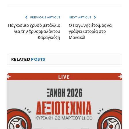
PREVIOUS ARTICLE
NEXT ARTICLE
Παγκόσμιο χρυσό μετάλλιο
Ο Παγώνης έτοιμος να
για την Χρυσοβαλάντου
γράψει ιστορία στο
Καραγκιόζη
Μονακό!
RELATED
POSTS