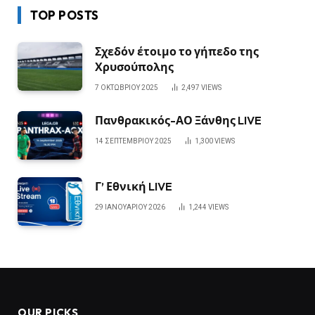
TOP POSTS
Σχεδόν έτοιμο το γήπεδο της
Χρυσούπολης
7 ΟΚΤΩΒΡΊΟΥ 2025
2,497
VIEWS
Πανθρακικός-ΑΟ Ξάνθης LIVE
14 ΣΕΠΤΕΜΒΡΊΟΥ 2025
1,300
VIEWS
Γ’ Εθνική LIVE
29 ΙΑΝΟΥΑΡΊΟΥ 2026
1,244
VIEWS
OUR PICKS