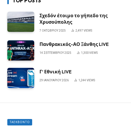
TOP POSTS
Σχεδόν έτοιμο το γήπεδο της
Χρυσούπολης
7 ΟΚΤΩΒΡΊΟΥ 2025
2,497
VIEWS
Πανθρακικός-ΑΟ Ξάνθης LIVE
14 ΣΕΠΤΕΜΒΡΊΟΥ 2025
1,300
VIEWS
Γ’ Εθνική LIVE
29 ΙΑΝΟΥΑΡΊΟΥ 2026
1,244
VIEWS
ΤΑΕΚΒΟΝΤΌ