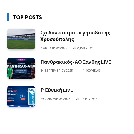
TOP POSTS
Σχεδόν έτοιμο το γήπεδο της
Χρυσούπολης
7 ΟΚΤΩΒΡΊΟΥ 2025
2,498
VIEWS
Πανθρακικός-ΑΟ Ξάνθης LIVE
14 ΣΕΠΤΕΜΒΡΊΟΥ 2025
1,300
VIEWS
Γ’ Εθνική LIVE
29 ΙΑΝΟΥΑΡΊΟΥ 2026
1,244
VIEWS