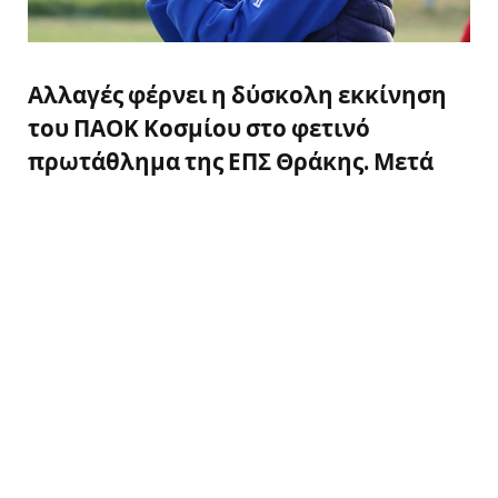
Αλλαγές φέρνει η δύσκολη εκκίνηση
του ΠΑΟΚ Κοσμίου στο φετινό
πρωτάθλημα της ΕΠΣ Θράκης. Μετά
από μόλις πέντε αγωνιστικές, ο
Μπερτράντ Ρομπέρ αποχωρεί από την
τεχνική ηγεσία της ομάδας, αφήνοντας
πίσω του ένα απολογισμό με τέσσερις
ήττες και μόλις δύο τέρματα υπέρ (2-
10 συνολικά).
Η διοίκηση του συλλόγου, αναζητώντας άμεσα
λύσεις για την αγωνιστική ανάκαμψη,
εμπιστεύθηκε τα «κλειδιά» της ομάδας σε έναν