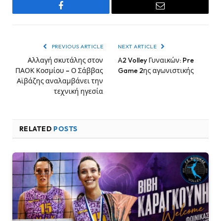
Facebook
Email
PREVIOUS ARTICLE
NEXT ARTICLE
Αλλαγή σκυτάλης στον
Α2 Volley Γυναικών: Pre
ΠΑΟΚ Κοσμίου – Ο Σάββας
Game 2ης αγωνιστικής
Αϊβάζης αναλαμβάνει την
τεχνική ηγεσία
RELATED
POSTS