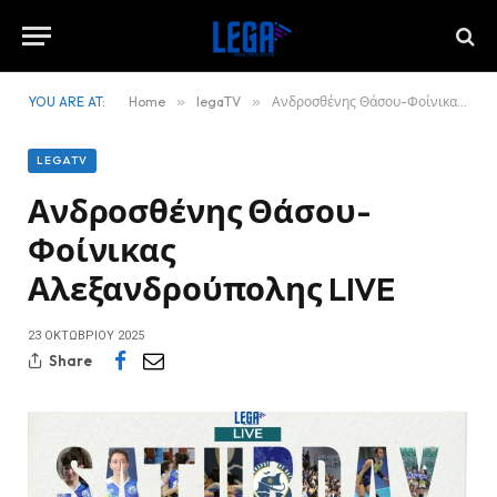
YOU ARE AT:
Home
»
legaTV
»
Ανδροσθένης Θάσου-Φοίνικας Αλεξανδρούπολης LIVE
LEGATV
Ανδροσθένης Θάσου-
Φοίνικας
Αλεξανδρούπολης LIVE
23 ΟΚΤΩΒΡΊΟΥ 2025
Share