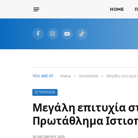
HOME
Π
Facebook
Instagram
YouTube
TikTok
YOU ARE AT:
Home
»
Ιστιοπλοΐα
»
Μεγάλη επιτυχία 
ΙΣΤΙΟΠΛΟΪ́Α
Μεγάλη επιτυχία σ
Πρωτάθλημα Ιστιοπ
20 ΟΚΤΩΒΡΊΟΥ 2025