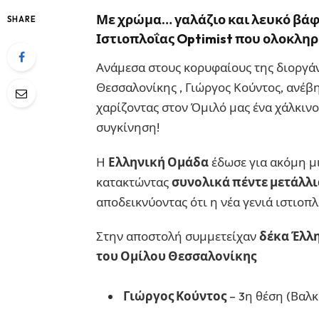
Με χρώμα…
γαλάζιο και λευκό
βάφ
SHARE
Ιστιοπλοΐας Optimist που ολοκλη
Ανάμεσα στους κορυφαίους της διοργά
Θεσσαλονίκης , Γιώργος Κούντος, ανέβ
χαρίζοντας στον Όμιλό μας ένα χάλκινο
συγκίνηση!
Η
Ελληνική Ομάδα
έδωσε για ακόμη μ
κατακτώντας
συνολικά πέντε μετάλλι
αποδεικνύοντας ότι η νέα γενιά ιστιοπ
Στην αποστολή συμμετείχαν
δέκα Έλλη
του Ομίλου Θεσσαλονίκης
Γιώργος Κούντος
– 3η θέση (Βαλκ