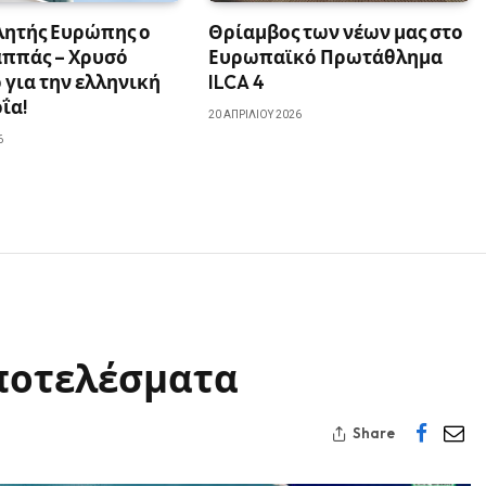
ητής Ευρώπης ο
Θρίαμβος των νέων μας στο
αππάς – Χρυσό
Ευρωπαϊκό Πρωτάθλημα
 για την ελληνική
ILCA 4
ΐα!
20 ΑΠΡΙΛΊΟΥ 2026
6
αποτελέσματα
Share