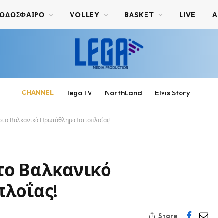
ΟΔΟΣΦΑΙΡΟ
VOLLEY
BASKET
LIVE
Α
CHANNEL
legaTV
NorthLand
Elvis Story
στο Βαλκανικό Πρωτάθλημα Ιστιοπλοΐας!
το Βαλκανικό
λοΐας!
Share