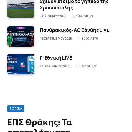
Σχεδόν έτοιμο το γήπεδο της
Χρυσούπολης
7 ΟΚΤΩΒΡΊΟΥ 2025
2,498
VIEWS
Πανθρακικός-ΑΟ Ξάνθης LIVE
14 ΣΕΠΤΕΜΒΡΊΟΥ 2025
1,300
VIEWS
Γ’ Εθνική LIVE
29 ΙΑΝΟΥΑΡΊΟΥ 2026
1,244
VIEWS
ΤΟΠΙΚΆ
ΕΠΣ Θράκης: Τα