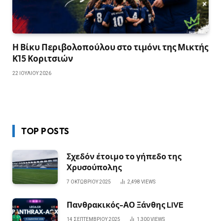
Η Βίκυ Περιβολοπούλου στο τιμόνι της Μικτής
Κ15 Κοριτσιών
22 ΙΟΥΛΊΟΥ 2026
TOP POSTS
Σχεδόν έτοιμο το γήπεδο της
Χρυσούπολης
7 ΟΚΤΩΒΡΊΟΥ 2025
2,498
VIEWS
Πανθρακικός-ΑΟ Ξάνθης LIVE
14 ΣΕΠΤΕΜΒΡΊΟΥ 2025
1,300
VIEWS