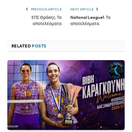
PREVIOUS ARTICLE
NEXT ARTICLE
ΕΠΣ Θράκης: Τα
National League1: Τα
αποτελέσματα
αποτελέσματα
RELATED
POSTS