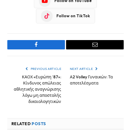
Follow on YouTube
Follow on TikTok
Facebook
Email
PREVIOUS ARTICLE
NEXT ARTICLE
ΚΑΟΧ «Ευρώπη ’87»:
Α2 Volley Γυναικών: Τα
Κίνδυνος απώλειας
αποτελέσματα
αθλητικής αναγνώρισης
λόγω μη αποστολής
δικαιολογητικών
RELATED
POSTS