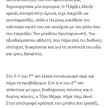
δημιουργούσε μία σιγουριά. Ο Τζάρβις έδειξε
αρετές κόντρα στην άμυνα, είχε παιχνίδι να
αντιπαρατάξει, αλλά ο Γκιώνης κατέθεσε τον
καλύτερο εαυτό του και συνέχισε με τον ρόλο που
του ταιριάζει: Του μεγάλου πρωταγωνιστή. Του
αξιοθαύμαστου αθλητή, που πέρα από τις διεθνείς
επιτυχίες διακρίνεται και για τη συνέπειά του εδώ
και τρεις δεκαετίες.
ου
Στο 7-7 του 1
σετ έκανε εντυπωσιακό σερί και
ου
πήρε το προβάδισμα. Στο 2-4 του 2
σετ
απάντησε με τρεις διαδοχικούς πόντους και ο
Άγγλος κόουτς, ο Τζον Μέρφι, πήρε τάιμ άουτ.
Στην επιστροφή κράτησε την μπάλα στο τραπέζι,