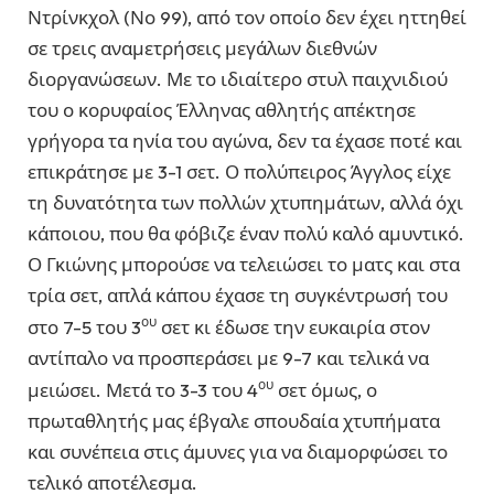
Ντρίνκχολ (Νο 99), από τον οποίο δεν έχει ηττηθεί
σε τρεις αναμετρήσεις μεγάλων διεθνών
διοργανώσεων. Με το ιδιαίτερο στυλ παιχνιδιού
του ο κορυφαίος Έλληνας αθλητής απέκτησε
γρήγορα τα ηνία του αγώνα, δεν τα έχασε ποτέ και
επικράτησε με 3-1 σετ. Ο πολύπειρος Άγγλος είχε
τη δυνατότητα των πολλών χτυπημάτων, αλλά όχι
κάποιου, που θα φόβιζε έναν πολύ καλό αμυντικό.
Ο Γκιώνης μπορούσε να τελειώσει το ματς και στα
τρία σετ, απλά κάπου έχασε τη συγκέντρωσή του
ου
στο 7-5 του 3
σετ κι έδωσε την ευκαιρία στον
αντίπαλο να προσπεράσει με 9-7 και τελικά να
ου
μειώσει. Μετά το 3-3 του 4
σετ όμως, ο
πρωταθλητής μας έβγαλε σπουδαία χτυπήματα
και συνέπεια στις άμυνες για να διαμορφώσει το
τελικό αποτέλεσμα.