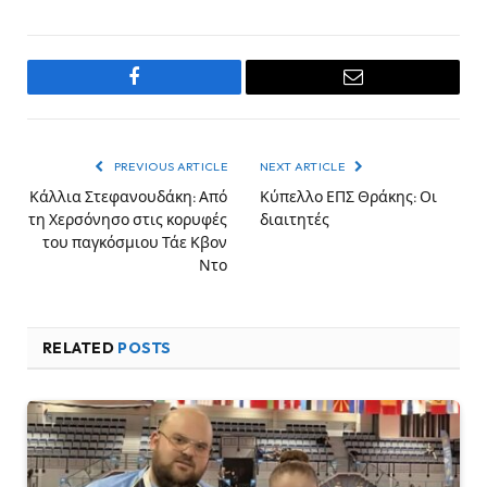
Facebook
Email
PREVIOUS ARTICLE
NEXT ARTICLE
Κάλλια Στεφανουδάκη: Από
Κύπελλο ΕΠΣ Θράκης: Οι
τη Χερσόνησο στις κορυφές
διαιτητές
του παγκόσμιου Τάε Κβον
Ντο
RELATED
POSTS