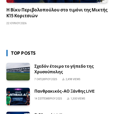
Η Βίκυ Περιβολοπούλου στο τιμόνι της Μικτής
Κ15 Κοριτσιών
22 ΙΟΥΛΊΟΥ 2026
TOP POSTS
Σχεδόν έτοιμο το γήπεδο της
Χρυσούπολης
7 ΟΚΤΩΒΡΊΟΥ 2025
2,498
VIEWS
Πανθρακικός-ΑΟ Ξάνθης LIVE
14 ΣΕΠΤΕΜΒΡΊΟΥ 2025
1,300
VIEWS