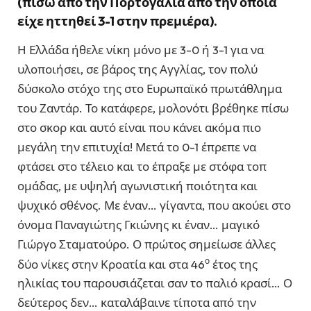
(πίσω από την Πορτογαλία από την οποία
είχε ηττηθεί 3-1 στην πρεμιέρα).
Η Ελλάδα ήθελε νίκη μόνο με 3-0 ή 3-1 για να
υλοποιήσει, σε βάρος της Αγγλίας, τον πολύ
δύσκολο στόχο της στο Ευρωπαϊκό πρωτάθλημα
του Ζαντάρ. Το κατάφερε, μολονότι βρέθηκε πίσω
στο σκορ και αυτό είναι που κάνει ακόμα πιο
μεγάλη την επιτυχία! Μετά το 0-1 έπρεπε να
φτάσει στο τέλειο και το έπραξε με στόφα τοπ
ομάδας, με υψηλή αγωνιστική ποιότητα και
ψυχικό σθένος. Με έναν… γίγαντα, που ακούει στο
όνομα Παναγιώτης Γκιώνης κι έναν… μαγικό
Γιώργο Σταματούρο. Ο πρώτος σημείωσε άλλες
ο
δύο νίκες στην Κροατία και στα 46
έτος της
ηλικίας του παρουσιάζεται σαν το παλιό κρασί… Ο
δεύτερος δεν… καταλάβαινε τίποτα από την