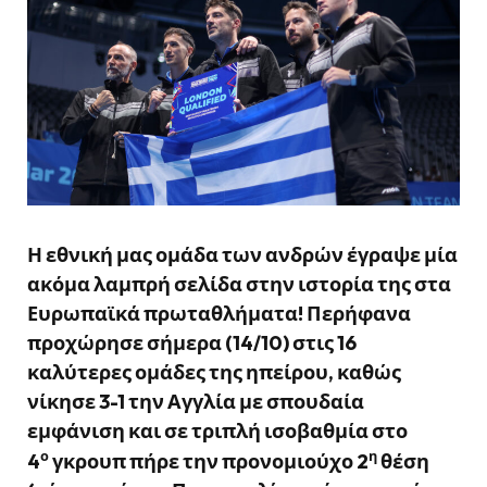
Η εθνική μας ομάδα των ανδρών έγραψε μία
ακόμα λαμπρή σελίδα στην ιστορία της στα
Ευρωπαϊκά πρωταθλήματα! Περήφανα
προχώρησε σήμερα (14/10) στις 16
καλύτερες ομάδες της ηπείρου, καθώς
νίκησε 3-1 την Αγγλία με σπουδαία
εμφάνιση και σε τριπλή ισοβαθμία στο
ο
η
4
γκρουπ πήρε την προνομιούχο 2
θέση