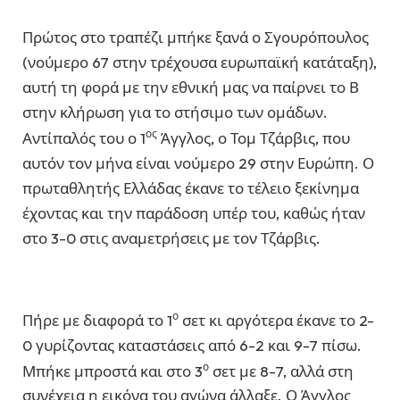
Πρώτος στο τραπέζι μπήκε ξανά ο Σγουρόπουλος
(νούμερο 67 στην τρέχουσα ευρωπαϊκή κατάταξη),
αυτή τη φορά με την εθνική μας να παίρνει το Β
στην κλήρωση για το στήσιμο των ομάδων.
ος
Αντίπαλός του ο 1
Άγγλος, ο Τομ Τζάρβις, που
αυτόν τον μήνα είναι νούμερο 29 στην Ευρώπη. Ο
πρωταθλητής Ελλάδας έκανε το τέλειο ξεκίνημα
έχοντας και την παράδοση υπέρ του, καθώς ήταν
στο 3-0 στις αναμετρήσεις με τον Τζάρβις.
ο
Πήρε με διαφορά το 1
σετ κι αργότερα έκανε το 2-
0 γυρίζοντας καταστάσεις από 6-2 και 9-7 πίσω.
ο
Μπήκε μπροστά και στο 3
σετ με 8-7, αλλά στη
συνέχεια η εικόνα του αγώνα άλλαξε. Ο Άγγλος