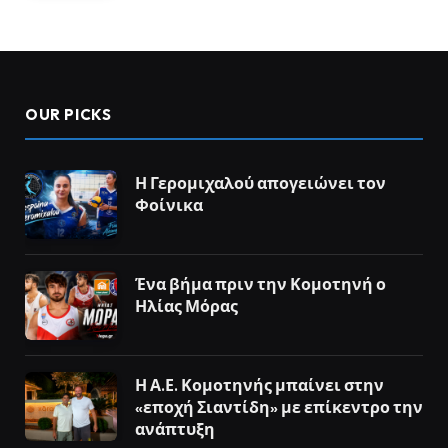
OUR PICKS
Η Γερομιχαλού απογειώνει τον
Φοίνικα
Ένα βήμα πριν την Κομοτηνή ο
Ηλίας Μόρας
Η Α.Ε. Κομοτηνής μπαίνει στην
«εποχή Σιαντίδη» με επίκεντρο την
ανάπτυξη