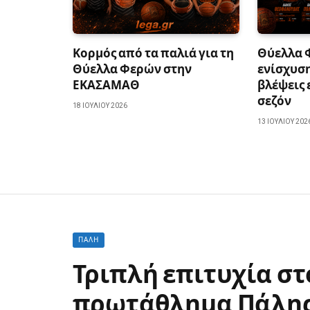
Κορμός από τα παλιά για τη
Θύελλα 
Θύελλα Φερών στην
ενίσχυση
ΕΚΑΣΑΜΑΘ
βλέψεις 
σεζόν
18 ΙΟΥΛΊΟΥ 2026
13 ΙΟΥΛΊΟΥ 202
ΠΆΛΗ
Τριπλή επιτυχία σ
πρωτάθλημα Πάλης