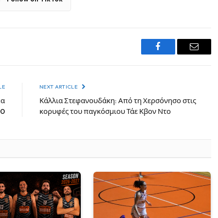
Facebook
Email
LE
NEXT ARTICLE
μα
Κάλλια Στεφανουδάκη: Από τη Χερσόνησο στις
20
κορυφές του παγκόσμιου Τάε Κβον Ντο