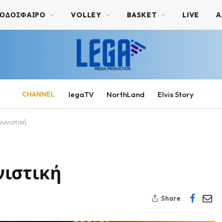
ΟΔΟΣΦΑΙΡΟ
VOLLEY
BASKET
LIVE
Α
CHANNEL
legaTV
NorthLand
Elvis Story
ωνιστική
νιστική
Share