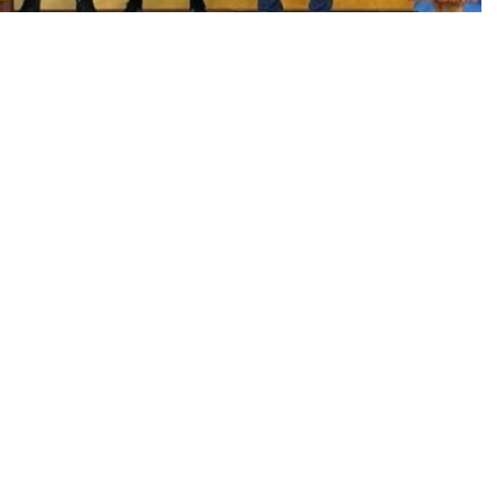
ώθηκε το Βαλκανικό πρωτάθλημα Πάλης που
κιακή κατηγορία των U20 η Ελλάδα κατέκτησε
 οι επιτυχίες έφτασαν τις 13, μιας και είχαν
και ισάριθμα στο U15.
ας Καρνάβας (70κ. ελευθέρα), ο Αβραάμ
αύρος Τυριτίδης (130κ. ελληνορωμαϊκής).
ϊκ Καζαριάν,Αρείων Κολοσέντας, Δημήτρης
υ κατέκτησαν την 5η θέση στο Βαλκανικό
τών αποδεικνύουν έμπρακτα ότι το μέλλον της