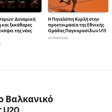
Φερών: Δυναμική
Η Πηνελόπη Κυρλή στην
 και ξεκάθαρες
προετοιμασία της Εθνικής
ενόψει της νέας
Ομάδας Παγκορασίδων U15
24 ΙΟΥΝΊΟΥ 2026
6
το Βαλκανικό
 U20