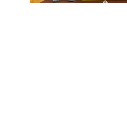
Με τρία ακόμα μετάλλια ολοκληρ
διεξήχθη στη Ρουμανία. Στην ηλι
τρία χάλκινα μετάλλια και συνολικά
προηγηθεί πέντε μετάλλια στο U17 
Το χάλκινο μετάλλιο κατέκτησαν οι Ηλί
Μουστόπουλος (79κ. ελευθέρα) και ο Στ
Πολύ καλές παρουσίες έκαναν και οι: Α
Παπαβασιλείου, Φωτεινή Ναλμπάντη πο
πρωτάθλημα.
Οι πολλές επιτυχίες των Ελλήνων αθλη
Πάλης είναι ευοίωνο!