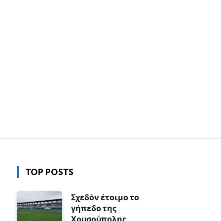
TOP POSTS
Σχεδόν έτοιμο το
γήπεδο της
Χρυσούπολης