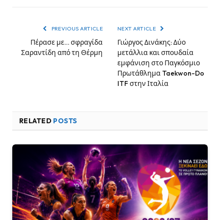
PREVIOUS ARTICLE
NEXT ARTICLE
Πέρασε με… σφραγίδα
Γιώργος Δινάκης: Δύο
Σαραντίδη από τη Θέρμη
μετάλλια και σπουδαία
εμφάνιση στο Παγκόσμιο
Πρωτάθλημα Taekwon-Do
ITF στην Ιταλία
RELATED
POSTS