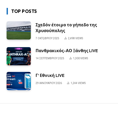
TOP POSTS
Σχεδόν έτοιμο το γήπεδο της
Χρυσούπολης
7 ΟΚΤΩΒΡΊΟΥ 2025
2,498
VIEWS
Πανθρακικός-ΑΟ Ξάνθης LIVE
14 ΣΕΠΤΕΜΒΡΊΟΥ 2025
1,300
VIEWS
Γ’ Εθνική LIVE
29 ΙΑΝΟΥΑΡΊΟΥ 2026
1,244
VIEWS