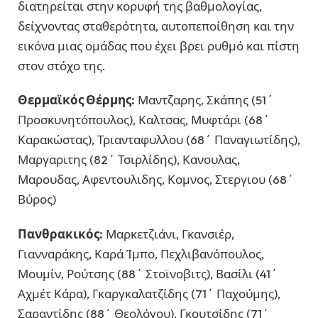
διατηρείται στην κορυφή της βαθμολογίας,
δείχνοντας σταθερότητα, αυτοπεποίθηση και την
εικόνα μιας ομάδας που έχει βρει ρυθμό και πίστη
στον στόχο της.
Θερμαϊκός Θέρμης:
Μαντζαρης, Σκάπης (51΄
Προσκυνητόπουλος), Καλτσας, Μυφτάρι (68΄
Καρακώστας), Τριανταφυλλου (68΄ Παναγιωτίδης),
Μαργαριτης (82΄ Τσιρλίδης), Κανουλας,
Μαρουδας, Αφεντουλιδης, Κομνος, Στεργιου (68΄
Βύρος)
Πανθρακικός:
Μαρκετζιάνι, Γκανσιέρ,
Γιανναράκης, Καρά Ίμπο, Πεχλιβανόπουλος,
Μουμίν, Ρούτσης (88΄ Στοϊνοβιτς), Βασίλι (41΄
Αχμέτ Κάρα), Γκαργκαλατζίδης (71΄ Παχούμης),
Σαραντίδης (88΄ Θεολόγου), Γκουτσίδης (71΄