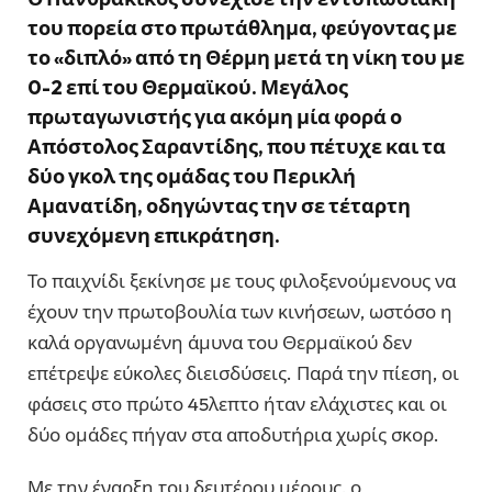
του πορεία στο πρωτάθλημα, φεύγοντας με
το «διπλό» από τη Θέρμη μετά τη νίκη του με
0-2 επί του Θερμαϊκού. Μεγάλος
πρωταγωνιστής για ακόμη μία φορά ο
Απόστολος Σαραντίδης, που πέτυχε και τα
δύο γκολ της ομάδας του Περικλή
Αμανατίδη, οδηγώντας την σε τέταρτη
συνεχόμενη επικράτηση.
Το παιχνίδι ξεκίνησε με τους φιλοξενούμενους να
έχουν την πρωτοβουλία των κινήσεων, ωστόσο η
καλά οργανωμένη άμυνα του Θερμαϊκού δεν
επέτρεψε εύκολες διεισδύσεις. Παρά την πίεση, οι
φάσεις στο πρώτο 45λεπτο ήταν ελάχιστες και οι
δύο ομάδες πήγαν στα αποδυτήρια χωρίς σκορ.
Με την έναρξη του δευτέρου μέρους, ο