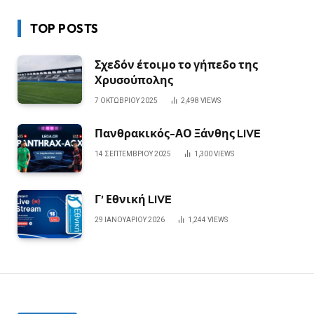
TOP POSTS
Σχεδόν έτοιμο το γήπεδο της
Χρυσούπολης
7 ΟΚΤΩΒΡΊΟΥ 2025
2,498
VIEWS
Πανθρακικός-ΑΟ Ξάνθης LIVE
14 ΣΕΠΤΕΜΒΡΊΟΥ 2025
1,300
VIEWS
Γ’ Εθνική LIVE
29 ΙΑΝΟΥΑΡΊΟΥ 2026
1,244
VIEWS