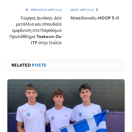
PREVIOUS ARTICLE
NEXT ARTICLE
Γιώργος Δινάκης: Δύο
Μακεδονικός-HOOP 3-0
μετάλλια και σπουδαία
εμφάνιση στο Παγκόσμιο
Πρωτάθλημα Taekwon-Do
ITF στην Ιταλία
RELATED
POSTS