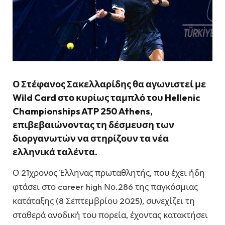
Ο Στέφανος Σακελλαρίδης θα αγωνιστεί με
Wild Card στο κυρίως ταμπλό του Hellenic
Championships ATP 250 Athens,
επιβεβαιώνοντας τη δέσμευση των
διοργανωτών να στηρίζουν τα νέα
ελληνικά ταλέντα.
Ο 21χρονος Έλληνας πρωταθλητής, που έχει ήδη
φτάσει στο career high Νο.286 της παγκόσμιας
κατάταξης (8 Σεπτεμβρίου 2025), συνεχίζει τη
σταθερά ανοδική του πορεία, έχοντας κατακτήσει