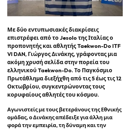
Με δύο εντυπωσιακές διακρίσεις
επιστρέφει από το Jesolo της Ιταλίας ο
προπονητής και αθλητής Taekwon-Do ITF
VI DAN,
Γιώργος Δινάκης
, γράφοντας μια
ακόμη χρυσή σελίδα στην πορεία του
ελληνικού Taekwon-Do. Το Παγκόσμιο
Πρωτάθλημα διεξήχθη από τις
5 έως τις 12
Οκτωβρίου
, συγκεντρώνοντας τους
κορυφαίους αθλητές του κόσμου.
Αγωνιστείς με τους βετεράνους της Εθνικής
ομάδας, ο Δινάκης απέδειξε για άλλη μια
φορά την εμπειρία, τη δύναμη και την