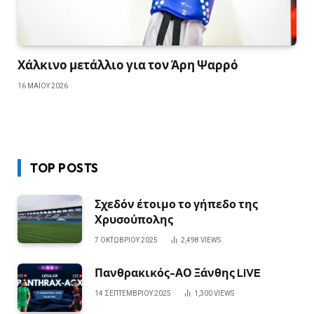
Χάλκινο μετάλλιο για τον Άρη Ψαρρό
16 ΜΑΪ́ΟΥ 2026
TOP POSTS
Σχεδόν έτοιμο το γήπεδο της
Χρυσούπολης
7 ΟΚΤΩΒΡΊΟΥ 2025
2,498
VIEWS
Πανθρακικός-ΑΟ Ξάνθης LIVE
14 ΣΕΠΤΕΜΒΡΊΟΥ 2025
1,300
VIEWS