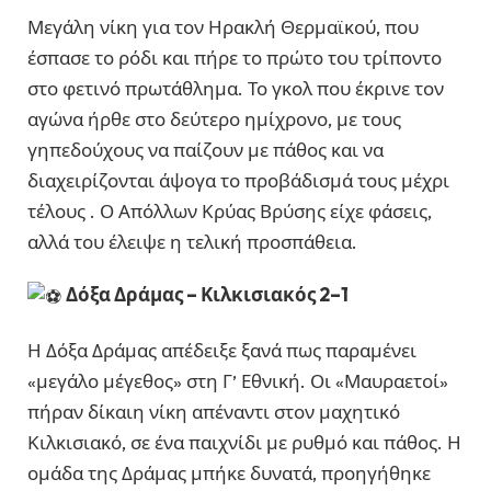
Μεγάλη νίκη για τον Ηρακλή Θερμαϊκού, που
έσπασε το ρόδι και πήρε το πρώτο του τρίποντο
στο φετινό πρωτάθλημα. Το γκολ που έκρινε τον
αγώνα ήρθε στο δεύτερο ημίχρονο, με τους
γηπεδούχους να παίζουν με πάθος και να
διαχειρίζονται άψογα το προβάδισμά τους μέχρι
τέλους . Ο Απόλλων Κρύας Βρύσης είχε φάσεις,
αλλά του έλειψε η τελική προσπάθεια.
Δόξα Δράμας – Κιλκισιακός 2–1
Η Δόξα Δράμας απέδειξε ξανά πως παραμένει
«μεγάλο μέγεθος» στη Γ’ Εθνική. Οι «Μαυραετοί»
πήραν δίκαιη νίκη απέναντι στον μαχητικό
Κιλκισιακό, σε ένα παιχνίδι με ρυθμό και πάθος. Η
ομάδα της Δράμας μπήκε δυνατά, προηγήθηκε