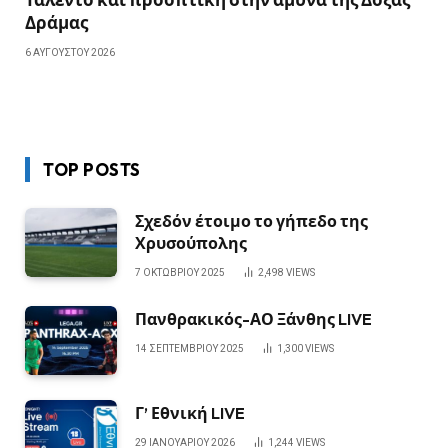
Δράμας
6 ΑΥΓΟΎΣΤΟΥ 2026
TOP POSTS
Σχεδόν έτοιμο το γήπεδο της
Χρυσούπολης
7 ΟΚΤΩΒΡΊΟΥ 2025
2,498
VIEWS
Πανθρακικός-ΑΟ Ξάνθης LIVE
14 ΣΕΠΤΕΜΒΡΊΟΥ 2025
1,300
VIEWS
Γ’ Εθνική LIVE
29 ΙΑΝΟΥΑΡΊΟΥ 2026
1,244
VIEWS