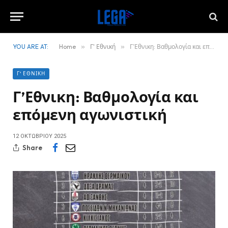
YOU ARE AT:
Home
»
Γ' Εθνική
»
Γ’Εθνικη: Βαθμολογία και επόμενη αγωνιστική
Γ' ΕΘΝΙΚΉ
Γ’Εθνικη: Βαθμολογία και
επόμενη αγωνιστική
12 ΟΚΤΩΒΡΊΟΥ 2025
Share