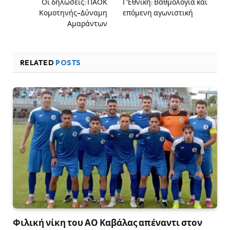
Οι δηλώσεις: ΠΑΟΚ
Γ’Εθνικη: Βαθμολογία και
Κομοτηνής-Δύναμη
επόμενη αγωνιστική
Αμαράντων
RELATED
POSTS
Φιλική νίκη του ΑΟ Καβάλας απέναντι στον