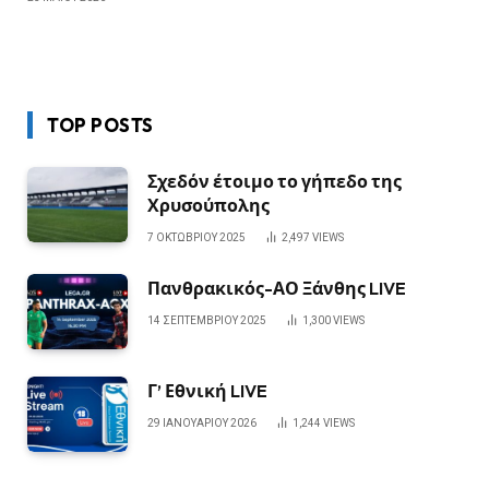
TOP POSTS
Σχεδόν έτοιμο το γήπεδο της
Χρυσούπολης
7 ΟΚΤΩΒΡΊΟΥ 2025
2,497
VIEWS
Πανθρακικός-ΑΟ Ξάνθης LIVE
14 ΣΕΠΤΕΜΒΡΊΟΥ 2025
1,300
VIEWS
Γ’ Εθνική LIVE
29 ΙΑΝΟΥΑΡΊΟΥ 2026
1,244
VIEWS