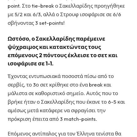
point. Στο tie-break ο Σακελλαρίδης προηγήθηκε
με 5/2 και 6/3, αλλά ο Στρουφ ισοφάρισε σε 6/6
σβήνοντας 3 set-points!
Ωστόσο, ο Σακελλαρίδης παρέμεινε
ψύχραιμος και κατακτώντας τους
επόμενους 2 πόντους έκλεισε το σετ και
ισοφάρισε σε 1-1.
Έχοντας εντυπωσιακά ποσοστά πίσω από το
σερβίς, το 3ο σετ κρίθηκε στο ένα break και
μάλιστα σε καθοριστικό σημείο. Αυτός που το
βρήκε ήταν ο Σακελλαρίδης που έκανε το 6-5 και
αμέσως μετά κατάφερε να σφραγίσει την
πρόκριση έπειτα από 3 match-points.
Επόμενος αντίπαλος για τον Έλληνα τενίστα θα