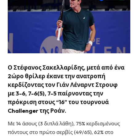
Ο Στέφανος Σακελλαρίδης, μετά από ένα
2ώρο θρίλερ έκανε την ανατροπή
κερδίζοντας τον Γιάν Λέναρντ Στρουφ
με
3-6, 7-6(5), 7-5
παίρνοντας την
πρόκριση στους “16” του τουρνουά
Challenger της Ροάν.
Με 14 άσους (3 διπλά λάθη), 75% κερδισμένους
πόντους στο πρώτο σερβίς (49/65), 62% στο