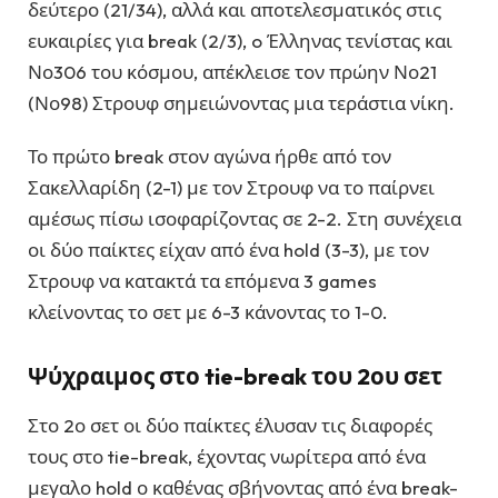
δεύτερο (21/34), αλλά και αποτελεσματικός στις
ευκαιρίες για break (2/3), o Έλληνας τενίστας και
Νο306 του κόσμου, απέκλεισε τον πρώην Νο21
(Νο98) Στρουφ σημειώνοντας μια τεράστια νίκη.
Το πρώτο break στον αγώνα ήρθε από τον
Σακελλαρίδη (2-1) με τον Στρουφ να το παίρνει
αμέσως πίσω ισοφαρίζοντας σε 2-2. Στη συνέχεια
οι δύο παίκτες είχαν από ένα hold (3-3), με τον
Στρουφ να κατακτά τα επόμενα 3 games
κλείνοντας το σετ με 6-3 κάνοντας το 1-0.
Ψύχραιμος στο tie-break του 2ου σετ
Στο 2ο σετ οι δύο παίκτες έλυσαν τις διαφορές
τους στο tie-break, έχοντας νωρίτερα από ένα
μεγαλο hold ο καθένας σβήνοντας από ένα break-