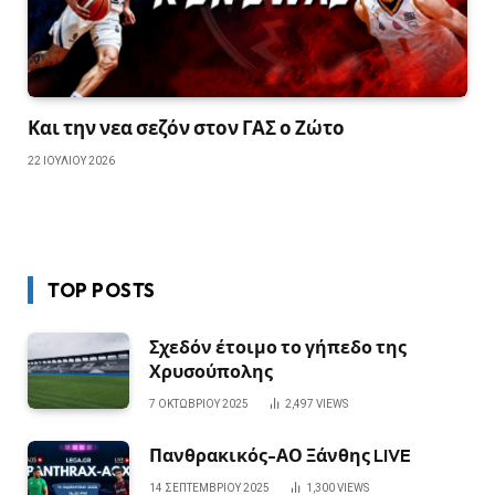
Και την νεα σεζόν στον ΓΑΣ ο Ζώτο
22 ΙΟΥΛΊΟΥ 2026
TOP POSTS
Σχεδόν έτοιμο το γήπεδο της
Χρυσούπολης
7 ΟΚΤΩΒΡΊΟΥ 2025
2,497
VIEWS
Πανθρακικός-ΑΟ Ξάνθης LIVE
14 ΣΕΠΤΕΜΒΡΊΟΥ 2025
1,300
VIEWS